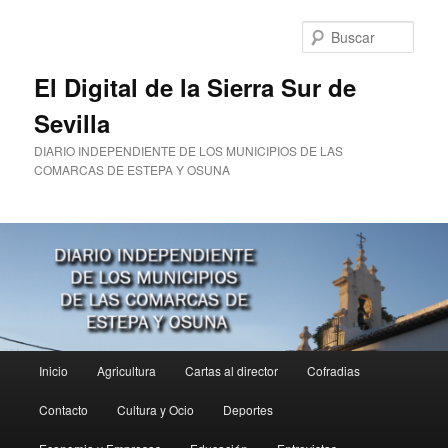
Ir
al
Busc
contenido
principal
El Digital de la Sierra Sur de
Sevilla
DIARIO INDEPENDIENTE DE LOS MUNICIPIOS DE LAS
COMARCAS DE ESTEPA Y OSUNA
Menú
Inicio
Agricultura
Cartas al director
Cofradias
principal
Contacto
Cultura y Ocio
Deportes