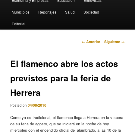
Economia y Empresas
Educación
Entrevistas
Municipios
Reportajes
Salud
Sociedad
Editorial
Navegación
←
Anterior
Siguiente
→
de
entradas
El flamenco abre los actos
previstos para la feria de
Herrera
Posted on
04/08/2010
Como ya es tradicional, el flamenco llega a Herrera en la víspera
de su feria de agosto, que se iniciará en la noche de hoy
miércoles con el encendido oficial del alumbrado, a las 10 de la