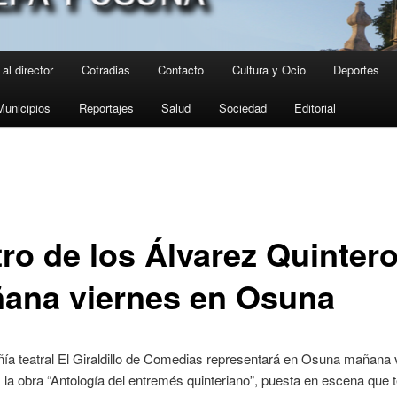
al director
Cofradias
Contacto
Cultura y Ocio
Deportes
Municipios
Reportajes
Salud
Sociedad
Editorial
tro de los Álvarez Quinter
ana viernes en Osuna
a teatral El Giraldillo de Comedias representará en Osuna mañana 
o, la obra “Antología del entremés quinteriano”, puesta en escena que 