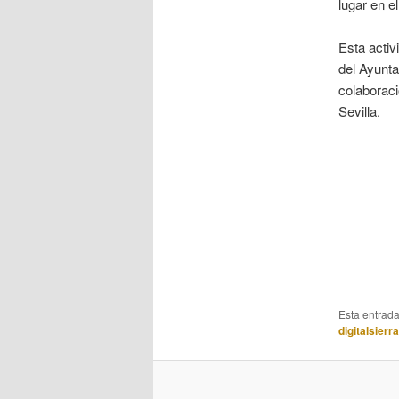
lugar en e
Esta activ
del Ayunt
colaboraci
Sevilla.
Esta entrad
digitalsierr