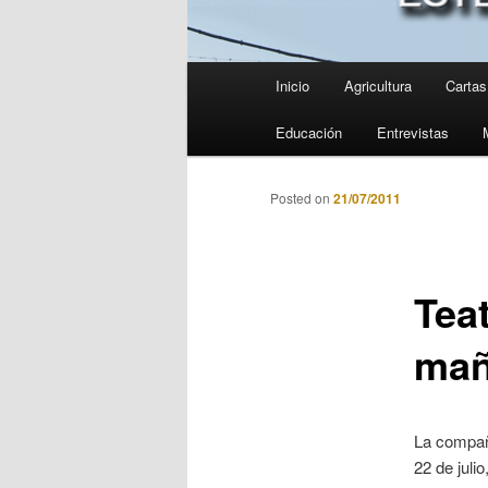
Menú
Inicio
Agricultura
Cartas 
principal
Educación
Entrevistas
Posted on
21/07/2011
Tea
mañ
La compañí
22 de juli