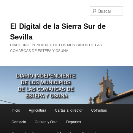
Ir
Ir
al
al
Busc
contenido
contenido
principal
secundario
El Digital de la Sierra Sur de
Sevilla
DIARIO INDEPENDIENTE DE LOS MUNICIPIOS DE LAS
COMARCAS DE ESTEPA Y OSUNA
Menú
Inicio
Agricultura
Cartas al director
Cofradias
principal
Contacto
Cultura y Ocio
Deportes