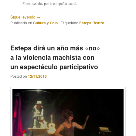
Fotos: cedidas por la compañía teatral.
Sigue leyendo
→
Publicado en
Cultura y Ocio
|
Etiquetado
Estepa
,
Teatro
Estepa dirá un año más «no»
a la violencia machista con
un espectáculo participativo
Posted on
12/11/2016