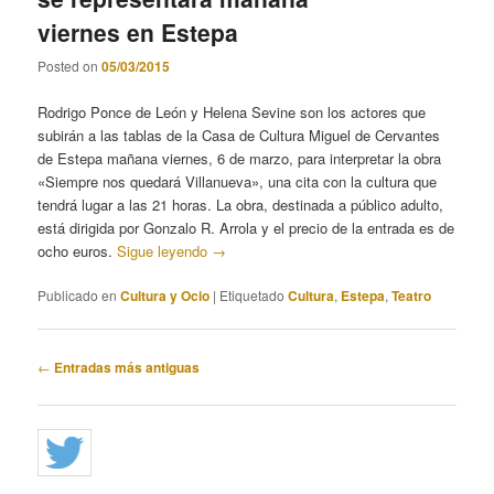
viernes en Estepa
Posted on
05/03/2015
Rodrigo Ponce de León y Helena Sevine son los actores que
subirán a las tablas de la Casa de Cultura Miguel de Cervantes
de Estepa mañana viernes, 6 de marzo, para interpretar la obra
«Siempre nos quedará Villanueva», una cita con la cultura que
tendrá lugar a las 21 horas. La obra, destinada a público adulto,
está dirigida por Gonzalo R. Arrola y el precio de la entrada es de
ocho euros.
Sigue leyendo
→
Publicado en
Cultura y Ocio
|
Etiquetado
Cultura
,
Estepa
,
Teatro
Navegación
←
Entradas más antiguas
de
entradas