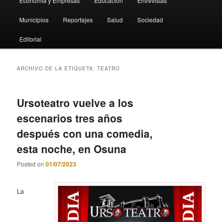
Economia y Empresas
Educación
Entrevistas
Municipios
Reportajes
Salud
Sociedad
Editorial
ARCHIVO DE LA ETIQUETA:
TEATRO
Ursoteatro vuelve a los
escenarios tres años
después con una comedia,
esta noche, en Osuna
Posted on
01/07/2023
La