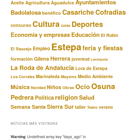
Ayuntamientos
Aceite
Agricultura
Aguadulce
Casariche
Cofradias
Badolatosa
benéfico
Cultura
Deportes
concurso
curso
Educación
Economía y empresas
El Rubio
Estepa
feria y fiestas
Empleo
El Saucejo
Herrera
Gilena
formación
juventud
Lantejuela
La Roda de Andalucía
Lora de Estepa
Marinaleda
Medio Ambiente
Los Corrales
Mayores
Osuna
Ocio
Música
Niños
Obras
Navidad
Pedrera
religion
Salud
Política
Sierra Sur
Semana Santa
taller
verano
Teatro
NOTICIAS MÁS VISITADAS
Warning
: Undefined array key "days_ago" in