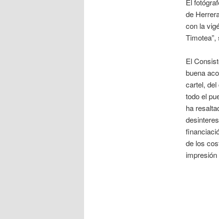
El fotógra
de Herrera
con la vig
Timotea”, 
El Consist
buena acog
cartel, de
todo el pu
ha resaltad
desinteres
financiaci
de los cos
impresión