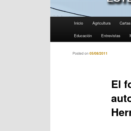
Menú
Inicio
Agricultura
Cartas 
principal
Educación
Entrevistas
Posted on
05/08/2011
El f
auto
Her