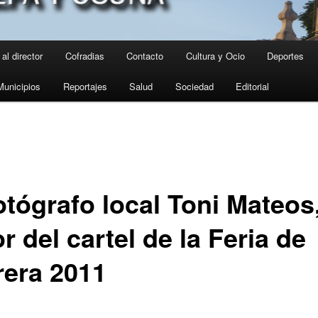
al director
Cofradias
Contacto
Cultura y Ocio
Deportes
Municipios
Reportajes
Salud
Sociedad
Editorial
otógrafo local Toni Mateos
r del cartel de la Feria de
rera 2011