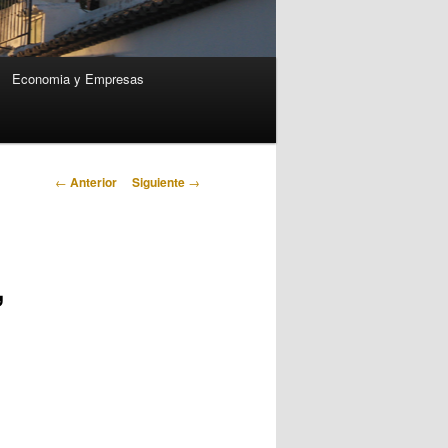
Economia y Empresas
Navegación
←
Anterior
Siguiente
→
de
entradas
,