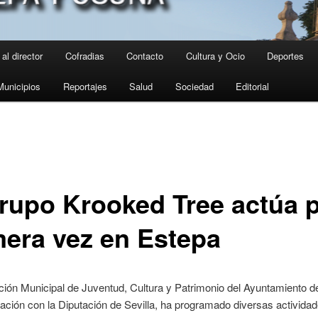
al director
Cofradias
Contacto
Cultura y Ocio
Deportes
Municipios
Reportajes
Salud
Sociedad
Editorial
grupo Krooked Tree actúa 
mera vez en Estepa
ión Municipal de Juventud, Cultura y Patrimonio del Ayuntamiento d
ación con la Diputación de Sevilla, ha programado diversas activida