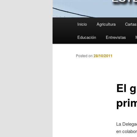
Menú
Inicio
Agricultura
Cartas 
principal
Educación
Entrevistas
Posted on
28/10/2011
El 
pri
La Delegac
en colabor