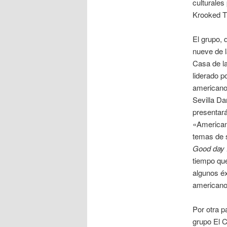
culturales
Krooked T
El grupo, 
nueve de l
Casa de la
liderado p
americano
Sevilla Da
presentará
«American
temas de 
Good day f
tiempo que
algunos éx
americano 
Por otra p
grupo El C