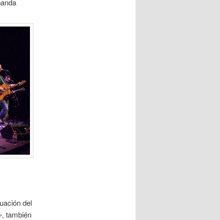
 banda
tuación del
», también