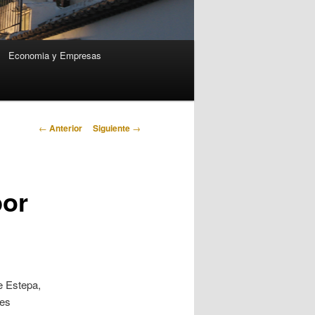
Economia y Empresas
Navegación
←
Anterior
Siguiente
→
de
entradas
por
e Estepa,
des