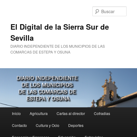
Ir
al
Busc
contenido
principal
El Digital de la Sierra Sur de
Sevilla
DIARIO INDEPENDIENTE DE LOS MUNICIPIOS DE LAS
COMARCAS DE ESTEPA Y OSUNA
Menú
Inicio
Agricultura
Cartas al director
Cofradias
principal
Contacto
Cultura y Ocio
Deportes