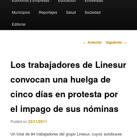
Economia y Empresas
Educación
Entrevistas
Municipios
Reportajes
Salud
Sociedad
Editorial
Navegación
←
Anterior
Siguiente
→
de
entradas
Los trabajadores de Linesur
convocan una huelga de
cinco días en protesta por
el impago de sus nóminas
Posted on
23/11/2011
Un total de 84 trabajadores del grupo Linesur, cuyos autobuses