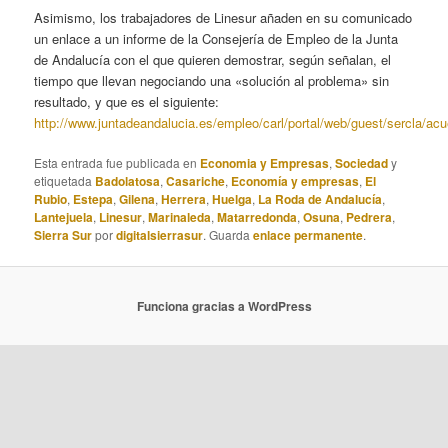
Asimismo, los trabajadores de Linesur añaden en su comunicado
un enlace a un informe de la Consejería de Empleo de la Junta
de Andalucía con el que quieren demostrar, según señalan, el
tiempo que llevan negociando una «solución al problema» sin
resultado, y que es el siguiente:
http://www.juntadeandalucia.es/empleo/carl/portal/web/guest/sercla/ac
Esta entrada fue publicada en
Economia y Empresas
,
Sociedad
y
etiquetada
Badolatosa
,
Casariche
,
Economía y empresas
,
El
Rubio
,
Estepa
,
Gilena
,
Herrera
,
Huelga
,
La Roda de Andalucía
,
Lantejuela
,
Linesur
,
Marinaleda
,
Matarredonda
,
Osuna
,
Pedrera
,
Sierra Sur
por
digitalsierrasur
. Guarda
enlace permanente
.
Funciona gracias a WordPress