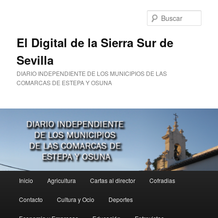
Ir
Ir
al
al
Busc
contenido
contenido
principal
secundario
El Digital de la Sierra Sur de
Sevilla
DIARIO INDEPENDIENTE DE LOS MUNICIPIOS DE LAS
COMARCAS DE ESTEPA Y OSUNA
Menú
Inicio
Agricultura
Cartas al director
Cofradias
principal
Contacto
Cultura y Ocio
Deportes