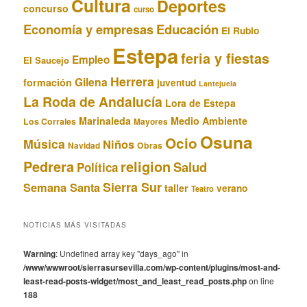
Cultura
Deportes
concurso
curso
Educación
Economía y empresas
El Rubio
Estepa
feria y fiestas
Empleo
El Saucejo
Herrera
Gilena
formación
juventud
Lantejuela
La Roda de Andalucía
Lora de Estepa
Marinaleda
Medio Ambiente
Los Corrales
Mayores
Osuna
Ocio
Música
Niños
Obras
Navidad
Pedrera
religion
Salud
Política
Sierra Sur
Semana Santa
taller
verano
Teatro
NOTICIAS MÁS VISITADAS
Warning
: Undefined array key "days_ago" in
/www/wwwroot/sierrasursevilla.com/wp-content/plugins/most-and-
least-read-posts-widget/most_and_least_read_posts.php
on line
188