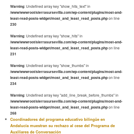
Warning
: Undefined array key "show_hits_text" in
/www/wwwroot/sierrasursevilla.com/wp-content/plugins/most-and-
least-read-posts-widget/most_and_least_read_posts.php
on line
230
Warning
: Undefined array key "show_hits" in
/www/wwwroot/sierrasursevilla.com/wp-content/plugins/most-and-
least-read-posts-widget/most_and_least_read_posts.php
on line
231
Warning
: Undefined array key "show_thumbs" in
/www/wwwroot/sierrasursevilla.com/wp-content/plugins/most-and-
least-read-posts-widget/most_and_least_read_posts.php
on line
234
Warning
: Undefined array key "add_line_break_before_thumbs" in
/www/wwwroot/sierrasursevilla.com/wp-content/plugins/most-and-
least-read-posts-widget/most_and_least_read_posts.php
on line
268
Coordinadores del programa educativo bilingüe en
Andalucía muestran su rechazo al cese del Programa de
Auxiliares de Conversación