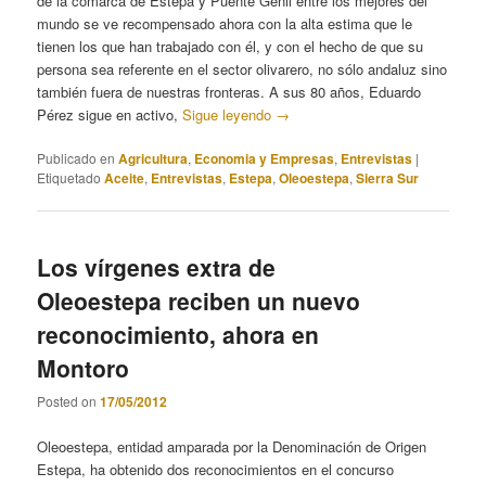
de la comarca de Estepa y Puente Genil entre los mejores del
mundo se ve recompensado ahora con la alta estima que le
tienen los que han trabajado con él, y con el hecho de que su
persona sea referente en el sector olivarero, no sólo andaluz sino
también fuera de nuestras fronteras. A sus 80 años, Eduardo
Pérez sigue en activo,
Sigue leyendo
→
Publicado en
Agricultura
,
Economia y Empresas
,
Entrevistas
|
Etiquetado
Aceite
,
Entrevistas
,
Estepa
,
Oleoestepa
,
Sierra Sur
Los vírgenes extra de
Oleoestepa reciben un nuevo
reconocimiento, ahora en
Montoro
Posted on
17/05/2012
Oleoestepa, entidad amparada por la Denominación de Origen
Estepa, ha obtenido dos reconocimientos en el concurso