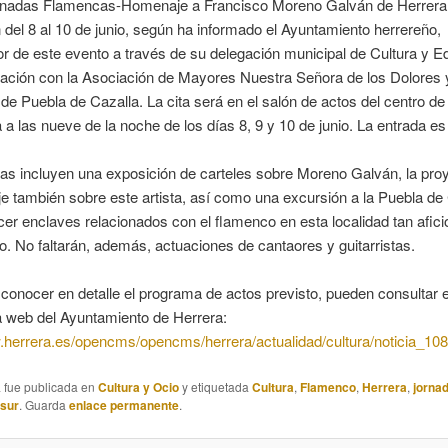
rnadas Flamencas-Homenaje a Francisco Moreno Galván de Herrera
 del 8 al 10 de junio, según ha informado el Ayuntamiento herrereño,
r de este evento a través de su delegación municipal de Cultura y E
ración con la Asociación de Mayores Nuestra Señora de los Dolores 
e Puebla de Cazalla. La cita será en el salón de actos del centro d
 a las nueve de la noche de los días 8, 9 y 10 de junio. La entrada es 
as incluyen una exposición de carteles sobre Moreno Galván, la pro
je también sobre este artista, así como una excursión a la Puebla de
er enclaves relacionados con el flamenco en esta localidad tan afici
o. No faltarán, además, actuaciones de cantaores y guitarristas.
conocer en detalle el programa de actos previsto, pueden consultar e
a web del Ayuntamiento de Herrera:
herrera.es/opencms/opencms/herrera/actualidad/cultura/noticia_108
a fue publicada en
Cultura y Ocio
y etiquetada
Cultura
,
Flamenco
,
Herrera
,
jorna
asur
. Guarda
enlace permanente
.