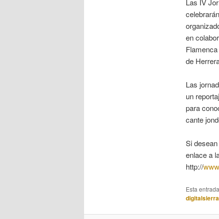
Las IV Jo
celebrarán
organizado
en colabo
Flamenca d
de Herrera
Las jornad
un reporta
para conoc
cante jond
Si desean 
enlace a l
http://
www.
Esta entrad
digitalsierr