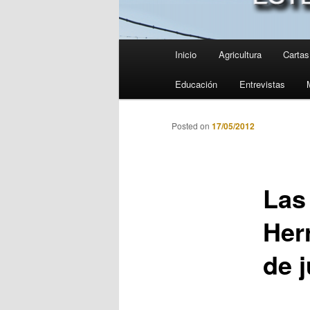
Menú
Inicio
Agricultura
Cartas 
principal
Educación
Entrevistas
Posted on
17/05/2012
Las
Herr
de 