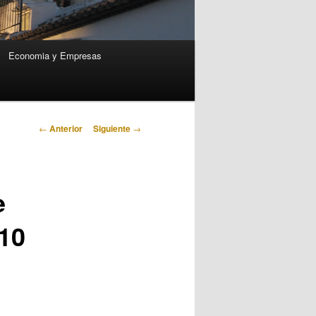
Economia y Empresas
Navegación
←
Anterior
Siguiente
→
de
entradas
e
 10