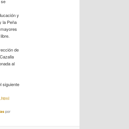
 se
ducación y
y la Peña
e mayores
libre.
yección de
 Cazalla
onada al
l siguiente
.html
das
por