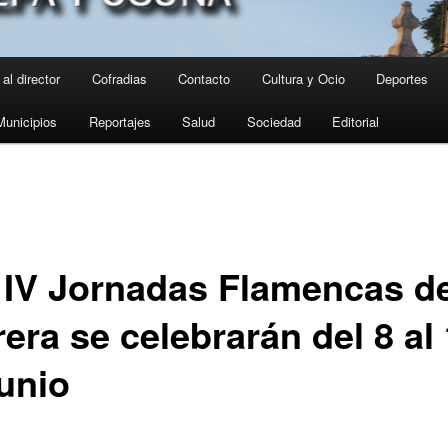
al director
Cofradias
Contacto
Cultura y Ocio
Deportes
Municipios
Reportajes
Salud
Sociedad
Editorial
 IV Jornadas Flamencas d
era se celebrarán del 8 al
junio