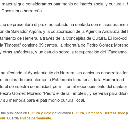
 material que consideramos patrimonio de interés social y cultural», 
l Consistorio herrereño.
 que se presentará el próximo sábado ha contado con el asesoramien
ón de Salvador Arjona, y la colaboración de la Agencia Andaluza de
tamiento de Herrera, a través de la Concejalía de Cultura. El libro-cd
la Timotea” contiene 39 cantes, la biografía de Pedro Gómez Moreno
y otras anécdotas, y un estudio sobre la recuperación del “Fandango
anifestado el Ayuntamiento de Herrera, las acciones desarrollas for
o -declarado recientemente Patrimonio Inmaterial de la Humanidad-,
ultural de nuestra comunidad, permitirán el reconocimiento del cantao
Pedro Gómez Moreno “Pedro el de la Timotea”, y servirán para difund
r su memoria para el patrimonio cultural local.
a fue publicada en
Cultura y Ocio
y etiquetada
Cultura
,
Flamenco
,
Herrera
,
libro
p
asur
. Guarda
enlace permanente
.