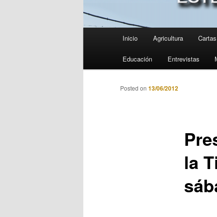
Menú
Inicio
Agricultura
Cartas 
principal
Educación
Entrevistas
Posted on
13/06/2012
Pre
la 
sáb