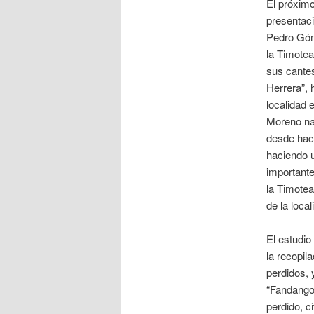
El próximo
presentaci
Pedro Góm
la Timotea
sus cantes
Herrera”, 
localidad
Moreno nac
desde hace
haciendo u
important
la Timotea
de la local
El estudio
la recopil
perdidos, 
“Fandango 
perdido, 