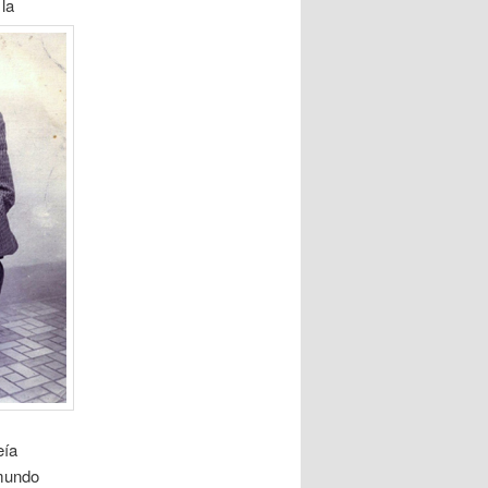
 la
eía
 mundo