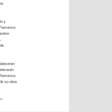
ha
to y
l Flamenco
 sobre
,
 de
talecerán
 elevarán
r flamenco
ir su obra
or