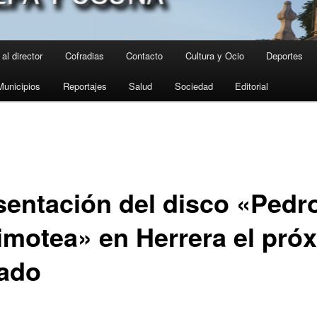
al director
Cofradias
Contacto
Cultura y Ocio
Deportes
Municipios
Reportajes
Salud
Sociedad
Editorial
sentación del disco «Pedr
Timotea» en Herrera el pró
ado