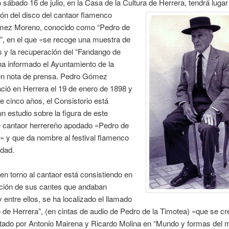
 sábado 16 de julio, en la Casa de la Cultura de Herrera, tendrá lugar
ón del disco del cantaor flamenco
ez Moreno, conocido como “Pedro de
”, en el que «se recoge una muestra de
 y la recuperación del “Fandango de
ha informado el Ayuntamiento de la
 en nota de prensa. Pedro Gómez
ió en Herrera el 19 de enero de 1898 y
 cinco años, el Consistorio está
n estudio sobre la figura de este
e cantaor herrereño apodado «Pedro de
» y que da nombre al festival flamenco
idad.
 en torno al cantaor está consistiendo en
ación de sus cantes que andaban
y entre ellos, se ha localizado el llamado
de Herrera”, (en cintas de audio de Pedro de la Timotea) «que se cr
citado por Antonio Mairena y Ricardo Molina en “Mundo y formas del