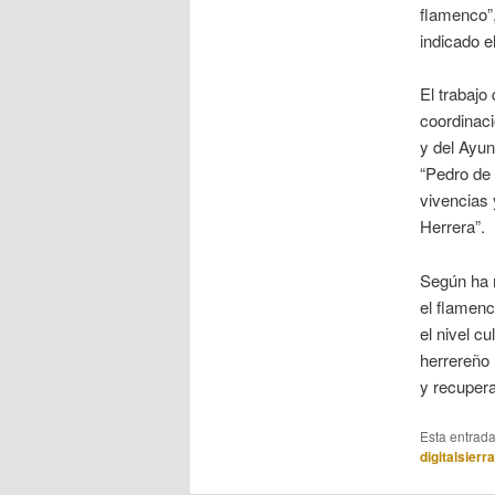
flamenco”,
indicado e
El trabajo
coordinaci
y del Ayun
“Pedro de 
vivencias 
Herrera”.
Según ha m
el flamenc
el nivel c
herrereño 
y recupera
Esta entrad
digitalsierr