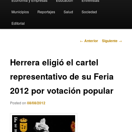
Economia y Empresas
Educación
Entrevistas
Municipios
Reportajes
Salud
Sociedad
Editorial
Navegación
←
Anterior
Siguiente
→
de
entradas
Herrera eligió el cartel
representativo de su Feria
2012 por votación popular
Posted on
08/08/2012