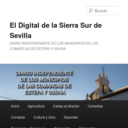
Ir
al
Busc
contenido
principal
El Digital de la Sierra Sur de
Sevilla
DIARIO INDEPENDIENTE DE LOS MUNICIPIOS DE LAS
COMARCAS DE ESTEPA Y OSUNA
Menú
Inicio
Agricultura
Cartas al director
Cofradias
principal
Contacto
Cultura y Ocio
Deportes