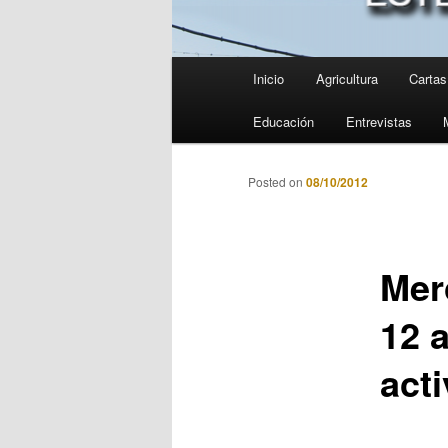
Menú
Inicio
Agricultura
Cartas 
principal
Educación
Entrevistas
Posted on
08/10/2012
Mer
12 a
acti