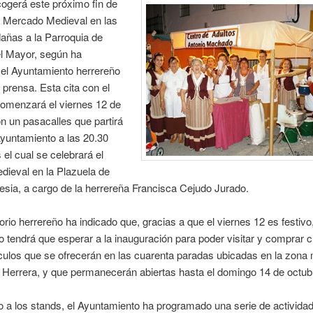
ogerá este próximo fin de
 Mercado Medieval en las
dañas a la Parroquia de
el Mayor, según ha
 el Ayuntamiento herrereño
 prensa. Esta cita con el
omenzará el viernes 12 de
n un pasacalles que partirá
yuntamiento a las 20.30
 el cual se celebrará el
dieval en la Plazuela de
glesia, a cargo de la herrereña Francisca Cejudo Jurado.
orio herrereño ha indicado que, gracias a que el viernes 12 es festivo,
no tendrá que esperar a la inauguración para poder visitar y comprar c
ículos que se ofrecerán en las cuarenta paradas ubicadas en la zona
 Herrera, y que permanecerán abiertas hasta el domingo 14 de octub
o a los stands, el Ayuntamiento ha programado una serie de activida