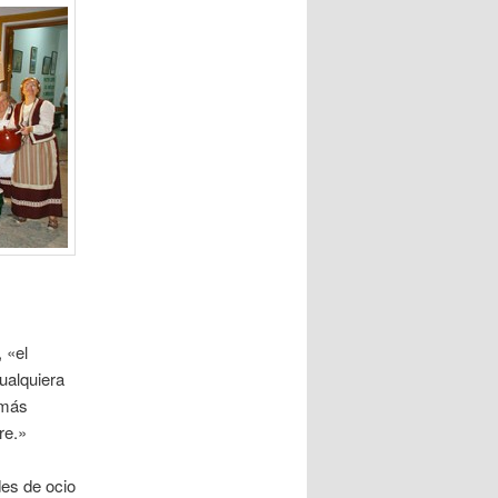
 «el
ualquiera
 más
re.»
des de ocio