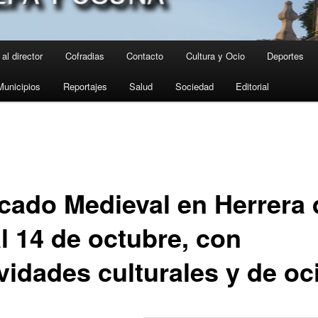
al director
Cofradias
Contacto
Cultura y Ocio
Deportes
Municipios
Reportajes
Salud
Sociedad
Editorial
cado Medieval en Herrera 
l 14 de octubre, con
vidades culturales y de oc