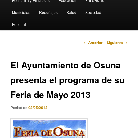
Economia y Empresas
Educación
Entrevistas
Municipios
Reportajes
Salud
Sociedad
Editorial
Navegación
←
Anterior
Siguiente
→
de
entradas
El Ayuntamiento de Osuna
presenta el programa de su
Feria de Mayo 2013
Posted on
08/05/2013