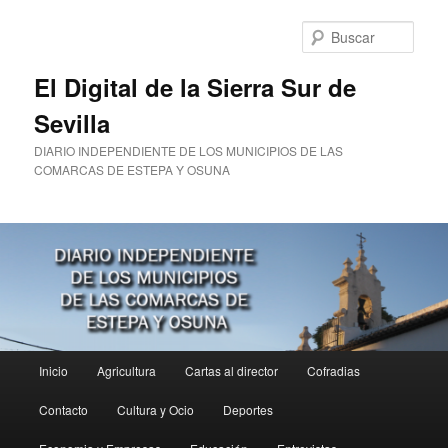
Ir
al
Busc
contenido
principal
El Digital de la Sierra Sur de
Sevilla
DIARIO INDEPENDIENTE DE LOS MUNICIPIOS DE LAS
COMARCAS DE ESTEPA Y OSUNA
Menú
Inicio
Agricultura
Cartas al director
Cofradias
principal
Contacto
Cultura y Ocio
Deportes