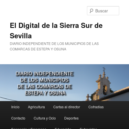
Ir
al
Busc
contenido
principal
El Digital de la Sierra Sur de
Sevilla
DIARIO INDEPENDIENTE DE LOS MUNICIPIOS DE LAS
COMARCAS DE ESTEPA Y OSUNA
Menú
Inicio
Agricultura
Cartas al director
Cofradias
principal
Contacto
Cultura y Ocio
Deportes