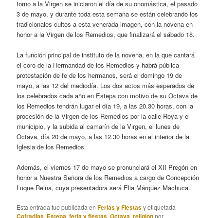
torno a la Virgen se iniciaron el día de su onomástica, el pasado
3 de mayo, y durante toda esta semana se están celebrando los
tradicionales cultos a esta venerada imagen, con la novena en
honor a la Virgen de los Remedios, que finalizará el sábado 18.
La función principal de instituto de la novena, en la que cantará
el coro de la Hermandad de los Remedios y habrá pública
protestación de fe de los hermanos, será el domingo 19 de
mayo, a las 12 del mediodía. Los dos actos más esperados de
los celebrados cada año en Estepa con motivo de su Octava de
los Remedios tendrán lugar el día 19, a las 20.30 horas, con la
procesión de la Virgen de los Remedios por la calle Roya y el
municipio, y la subida al camarín de la Virgen, el lunes de
Octava, día 20 de mayo, a las 12.30 horas en el interior de la
Iglesia de los Remedios.
Además, el viernes 17 de mayo se pronunciará el XII Pregón en
honor a Nuestra Señora de los Remedios a cargo de Concepción
Luque Reina, cuya presentadora será Elia Márquez Machuca.
Esta entrada fue publicada en
Ferias y Fiestas
y etiquetada
Cofradias
,
Estepa
,
feria y fiestas
,
Octava
,
religion
por