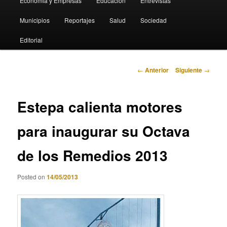
Economia y Empresas
Educación
Entrevistas
Municipios
Reportajes
Salud
Sociedad
Editorial
Navegación
←
Anterior
Siguiente
→
de
entradas
Estepa calienta motores
para inaugurar su Octava
de los Remedios 2013
Posted on
14/05/2013