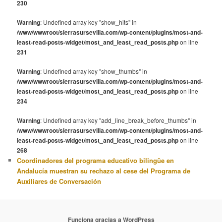
230
Warning
: Undefined array key "show_hits" in
/www/wwwroot/sierrasursevilla.com/wp-content/plugins/most-and-
least-read-posts-widget/most_and_least_read_posts.php
on line
231
Warning
: Undefined array key "show_thumbs" in
/www/wwwroot/sierrasursevilla.com/wp-content/plugins/most-and-
least-read-posts-widget/most_and_least_read_posts.php
on line
234
Warning
: Undefined array key "add_line_break_before_thumbs" in
/www/wwwroot/sierrasursevilla.com/wp-content/plugins/most-and-
least-read-posts-widget/most_and_least_read_posts.php
on line
268
Coordinadores del programa educativo bilingüe en
Andalucía muestran su rechazo al cese del Programa de
Auxiliares de Conversación
Funciona gracias a WordPress