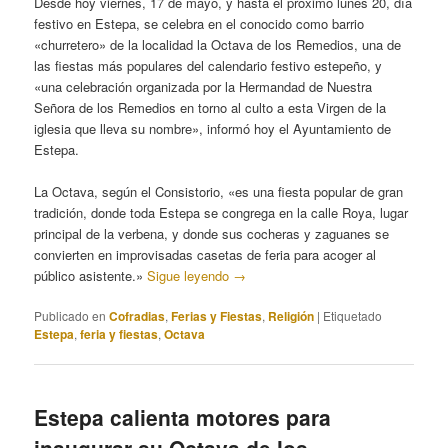
Desde hoy viernes, 17 de mayo, y hasta el próximo lunes 20, día
festivo en Estepa, se celebra en el conocido como barrio
«churretero» de la localidad la Octava de los Remedios, una de
las fiestas más populares del calendario festivo estepeño, y
«una celebración organizada por la Hermandad de Nuestra
Señora de los Remedios en torno al culto a esta Virgen de la
iglesia que lleva su nombre», informó hoy el Ayuntamiento de
Estepa.
La Octava, según el Consistorio, «es una fiesta popular de gran
tradición, donde toda Estepa se congrega en la calle Roya, lugar
principal de la verbena, y donde sus cocheras y zaguanes se
convierten en improvisadas casetas de feria para acoger al
público asistente.»
Sigue leyendo
→
Publicado en
Cofradias
,
Ferias y Fiestas
,
Religión
|
Etiquetado
Estepa
,
feria y fiestas
,
Octava
Estepa calienta motores para
inaugurar su Octava de los