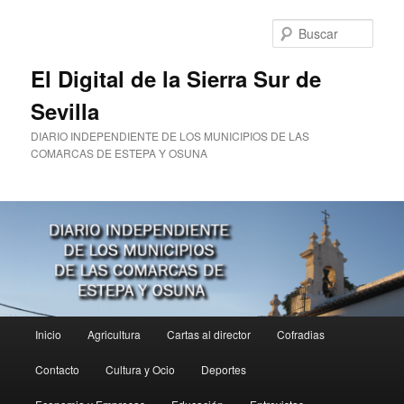
Ir
Ir
al
al
Busc
contenido
contenido
principal
secundario
El Digital de la Sierra Sur de
Sevilla
DIARIO INDEPENDIENTE DE LOS MUNICIPIOS DE LAS
COMARCAS DE ESTEPA Y OSUNA
Menú
Inicio
Agricultura
Cartas al director
Cofradias
principal
Contacto
Cultura y Ocio
Deportes