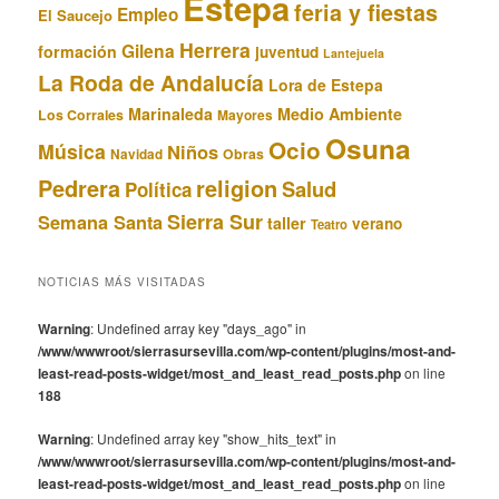
Estepa
feria y fiestas
Empleo
El Saucejo
Herrera
Gilena
formación
juventud
Lantejuela
La Roda de Andalucía
Lora de Estepa
Marinaleda
Medio Ambiente
Los Corrales
Mayores
Osuna
Ocio
Música
Niños
Obras
Navidad
Pedrera
religion
Salud
Política
Sierra Sur
Semana Santa
taller
verano
Teatro
NOTICIAS MÁS VISITADAS
Warning
: Undefined array key "days_ago" in
/www/wwwroot/sierrasursevilla.com/wp-content/plugins/most-and-
least-read-posts-widget/most_and_least_read_posts.php
on line
188
Warning
: Undefined array key "show_hits_text" in
/www/wwwroot/sierrasursevilla.com/wp-content/plugins/most-and-
least-read-posts-widget/most_and_least_read_posts.php
on line