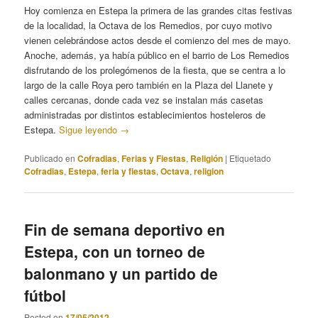
Hoy comienza en Estepa la primera de las grandes citas festivas
de la localidad, la Octava de los Remedios, por cuyo motivo
vienen celebrándose actos desde el comienzo del mes de mayo.
Anoche, además, ya había público en el barrio de Los Remedios
disfrutando de los prolegómenos de la fiesta, que se centra a lo
largo de la calle Roya pero también en la Plaza del Llanete y
calles cercanas, donde cada vez se instalan más casetas
administradas por distintos establecimientos hosteleros de
Estepa.
Sigue leyendo
→
Publicado en
Cofradias
,
Ferias y Fiestas
,
Religión
|
Etiquetado
Cofradias
,
Estepa
,
feria y fiestas
,
Octava
,
religion
Fin de semana deportivo en
Estepa, con un torneo de
balonmano y un partido de
fútbol
Posted on
17/05/2012