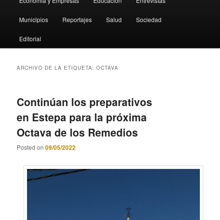
Economia y Empresas
Educación
Entrevistas
Municipios
Reportajes
Salud
Sociedad
Editorial
ARCHIVO DE LA ETIQUETA:
OCTAVA
Continúan los preparativos
en Estepa para la próxima
Octava de los Remedios
Posted on
09/05/2022