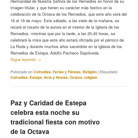
Hermandad de Nuestra Señora de los Remedios en honor de su
imagen titular, y que tienen su carácter más festivo en la
celebración de la Octava de los Remedios, que este año será del
16 al 19 de mayo. Este sábado, a las siete de la mañana, se
rezará el rosario de la aurora en el interior de la Iglesia de los
Remedios, mientras que por la tarde, a las 20.45 horas, se
celebrará la misa que este año estará oficiada por el párroco de
La Roda y durante muchos años sacerdote en la Iglesia de los
Remedios de Estepa, Adolfo Pacheco Sepúlveda.
Sigue leyendo
→
Publicado en
Cofradias
,
Ferias y Fiestas
,
Religión
|
Etiquetado
Cofradias
,
Estepa
,
feria y fiestas
,
Octava
,
religion
Paz y Caridad de Estepa
celebra esta noche su
tradicional fiesta con motivo
de la Octava