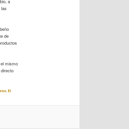
bio, a
 las
ubeño
te de
productos
o el mismo
 directo
urso
,
El