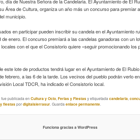
ro, día de Nuestra Señora de la Candelaria. El Ayuntamiento de El Ru
su Área de Cultura, organiza un año más un concurso para premiar a
el municipio.
sados en participar pueden inscribir su candela en el Ayuntamiento r
8 de enero. El concurso premiará a las candelas ganadoras con un lo
locales con el que el Consistorio quiere «seguir promocionando los 
de este lote de productos tendrá lugar en el Ayuntamiento de El Rubi
e febrero, a las 6 de la tarde. Los vecinos del pueblo podrán verlo en
evisión Local TDCR, ha indicado el Consistorio local.
a fue publicada en
Cultura y Ocio
,
Ferias y Fiestas
y etiquetada
candelaria
,
conc
 y fiestas
por
digitalsierrasur
. Guarda
enlace permanente
.
Funciona gracias a WordPress