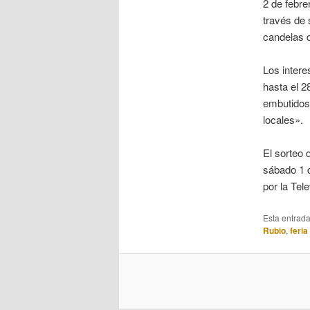
2 de febre
través de 
candelas d
Los intere
hasta el 2
embutidos 
locales».
El sorteo 
sábado 1 d
por la Tel
Esta entrad
Rubio
,
feria