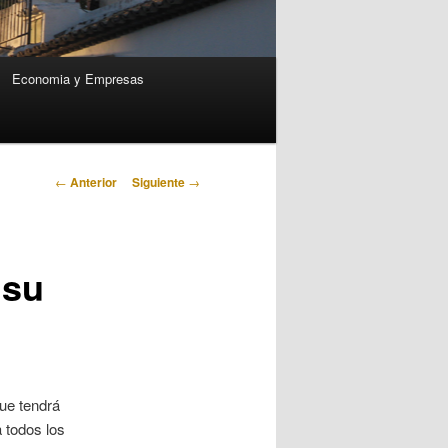
Economia y Empresas
Navegación
←
Anterior
Siguiente
→
de
entradas
 su
que tendrá
 todos los