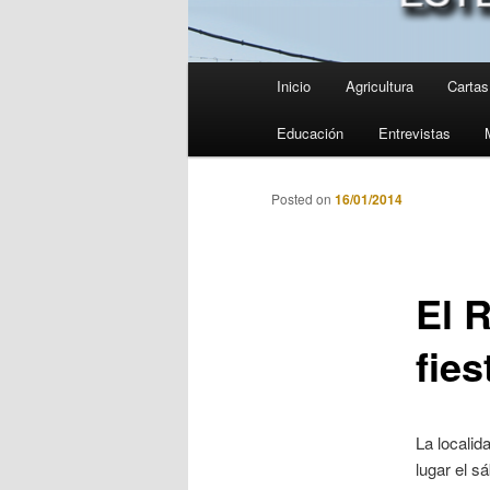
Menú
Inicio
Agricultura
Cartas 
principal
Educación
Entrevistas
Posted on
16/01/2014
El R
fies
La localid
lugar el s