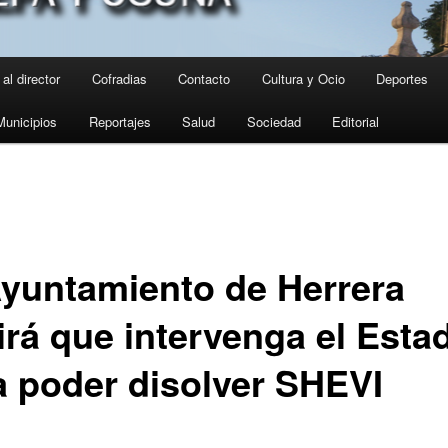
al director
Cofradias
Contacto
Cultura y Ocio
Deportes
Municipios
Reportajes
Salud
Sociedad
Editorial
Ayuntamiento de Herrera
irá que intervenga el Esta
a poder disolver SHEVI