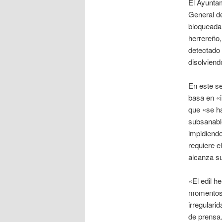
El Ayuntam
General de
bloqueada
herrereño,
detectado 
disolviend
En este se
basa en «i
que «se ha
subsanable
impidiendo
requiere e
alcanza s
«El edil h
momentos,
irregulari
de prensa