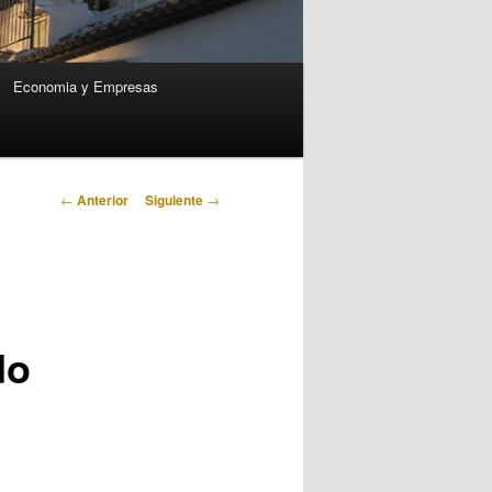
Economia y Empresas
Navegación
←
Anterior
Siguiente
→
de
entradas
do