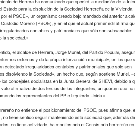
iento de Herrera ha comunicado que «pedirá la mediación de la Inte
l Estado para la disolución de la Sociedad Herrereña de la Vivienda
 por el PSOE», un organismo creado bajo mandado del anterior alcal
 Custodio Moreno (PSOE), y en el que el actual primer edil afirma q
irregularidades contables y patrimoniales que sólo son subsanables
o la sociedad.»
ntido, el alcalde de Herrera, Jorge Muriel, del Partido Popular, asegu
nformes externos y de la propia intervención municipal», en los que s
n detectado irregularidades contables y patrimoniales que sólo son
s disolviendo la Sociedad», un hecho que, según sostiene Muriel, «
 los concejales socialistas en la Junta General de SHEVI, debido a 
l voto afirmativo de dos tercios de los integrantes, un quórum que no
umando los representantes del PP e Izquierda Unida.»
errereño no entiende el posicionamiento del PSOE, pues afirma que, 
 no tiene sentido seguir manteniendo esta sociedad que, además de
dades, no tiene actividad», ha manifestado el Consistorio herrereño en
.