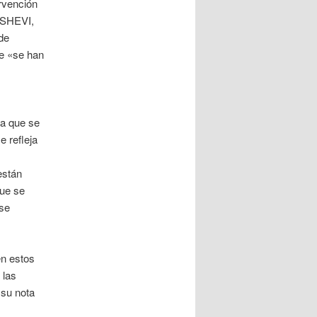
rvención
, SHEVI,
de
ue «se han
ra que se
e refleja
están
que se
 se
en estos
 las
 su nota