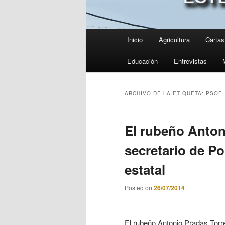
Menú
Inicio
Agricultura
Cartas 
principal
Educación
Entrevistas
ARCHIVO DE LA ETIQUETA:
PSOE
El rubeño Anton
secretario de Po
estatal
Posted on
26/07/2014
El rubeño Antonio Pradas Torr