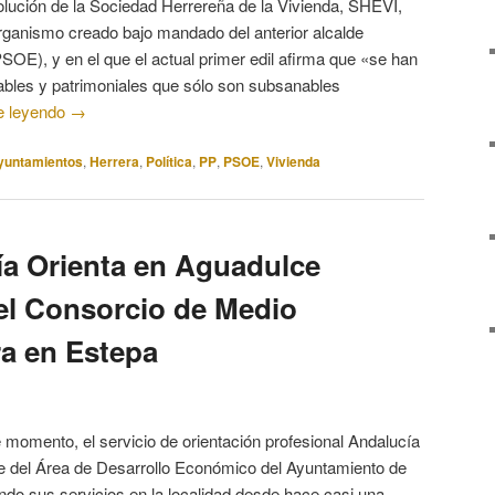
olución de la Sociedad Herrereña de la Vivienda, SHEVI,
ganismo creado bajo mandado del anterior alcalde
OE), y en el que el actual primer edil afirma que «se han
tables y patrimoniales que sólo son subsanables
e leyendo
→
yuntamientos
,
Herrera
,
Política
,
PP
,
PSOE
,
Vivienda
a Orienta en Aguadulce
el Consorcio de Medio
ra en Estepa
 momento, el servicio de orientación profesional Andalucía
e del Área de Desarrollo Económico del Ayuntamiento de
ndo sus servicios en la localidad desde hace casi una