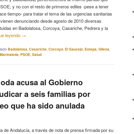
 PSOE, y no con el resto de primeros ediles -pese a tener
ace tiempo- para tratar el tema de las urgencias sanitarias
s vienen denunciando desde agosto de 2010 diversas
tuidas en Badolatosa, Corcoya, Casariche, Pedrera y la
ue leyendo
→
tado
Badolatosa
,
Casariche
,
Corcoya
,
El Saucejo
,
Estepa
,
Gilena
,
Marinaleda
,
PSOE
,
Salud
oda acusa al Gobierno
udicar a seis familias por
leo que ha sido anulada
da de Andalucía, a través de nota de prensa firmada por su