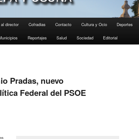
al director
Cofradias
Contacto
Cultura y Ocio
Deportes
Municipios
Reportajes
Salud
Sociedad
Editorial
io Pradas, nuevo
lítica Federal del PSOE
es,