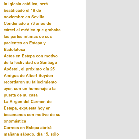
la iglesia católica, será
beatificado el 18 de
noviembre en Sevilla
Condenado a 73 años de
cárcel el médico que grababa
las partes íntimas de sus
pacientes en Estepa y
Badolatosa
Actos en Estepa con motivo
de la festividad de Santiago
Apóstol, el próximo día 25
Amigos de Albert Boyden
recordaron su fallecimiento
ayer, con un homenaje a la
puerta de su casa
La Virgen del Carmen de
Estepa, expuesta hoy en
besamanos con motivo de su
onomástica
Correos en Estepa abrirá
mañana sábado, día 15, sólo