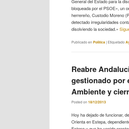
General del Estado para la dis
bloqueada por el PSOE», un or
herrereño, Custodio Moreno (PS
detectado irregularidades con
disolviendo la sociedad.»
Sigu
Publicado en
Política
|
Etiquetado
A
Reabre Andalucí
gestionado por 
Ambiente y cier
Posted on
18/12/2013
Hoy ha dejado de funcionar, de
Orienta en Estepa, dependient
Estepa y que ha venido presta