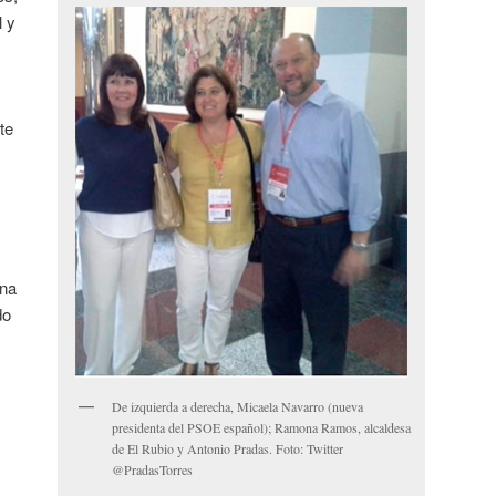
l y
te
ana
do
De izquierda a derecha, Micaela Navarro (nueva
presidenta del PSOE español); Ramona Ramos, alcaldesa
de El Rubio y Antonio Pradas. Foto: Twitter
@PradasTorres