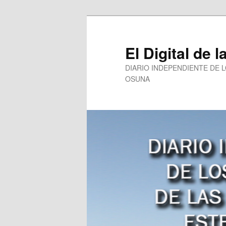
Ir
Ir
al
al
contenido
contenido
El Digital de l
principal
secundario
DIARIO INDEPENDIENTE DE 
OSUNA