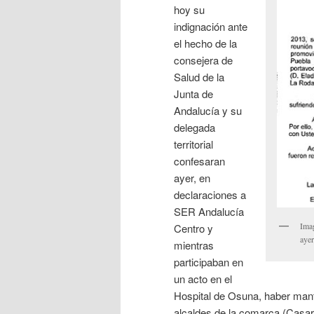
hoy su
indignación ante
el hecho de la
consejera de
Salud de la
Junta de
Andalucía y su
delegada
territorial
confesaran
ayer, en
declaraciones a
SER Andalucía
Imag
Centro y
ayer
mientras
participaban en
un acto en el
Hospital de Osuna, haber man
alcaldes de la comarca (Casar