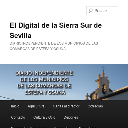
Ir
al
Busc
contenido
principal
El Digital de la Sierra Sur de
Sevilla
DIARIO INDEPENDIENTE DE LOS MUNICIPIOS DE LAS
COMARCAS DE ESTEPA Y OSUNA
Menú
Inicio
Agricultura
Cartas al director
Cofradias
principal
Contacto
Cultura y Ocio
Deportes