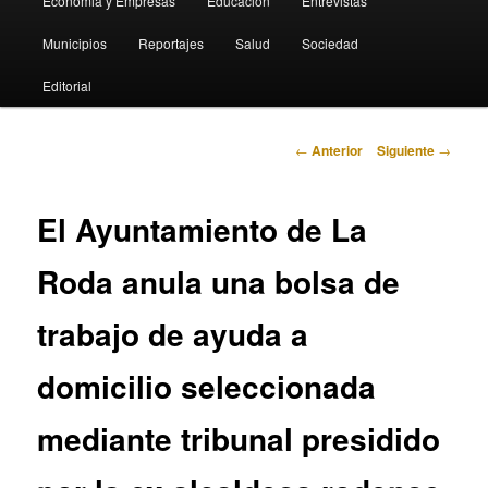
Economia y Empresas
Educación
Entrevistas
Municipios
Reportajes
Salud
Sociedad
Editorial
Navegación
←
Anterior
Siguiente
→
de
entradas
El Ayuntamiento de La
Roda anula una bolsa de
trabajo de ayuda a
domicilio seleccionada
mediante tribunal presidido