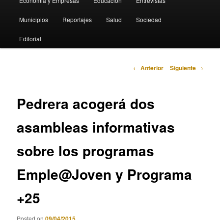
Economia y Empresas
Educación
Entrevistas
Municipios
Reportajes
Salud
Sociedad
Editorial
Navegación
←
Anterior
Siguiente
→
de
entradas
Pedrera acogerá dos
asambleas informativas
sobre los programas
Emple@Joven y Programa
+25
Posted on
09/04/2015