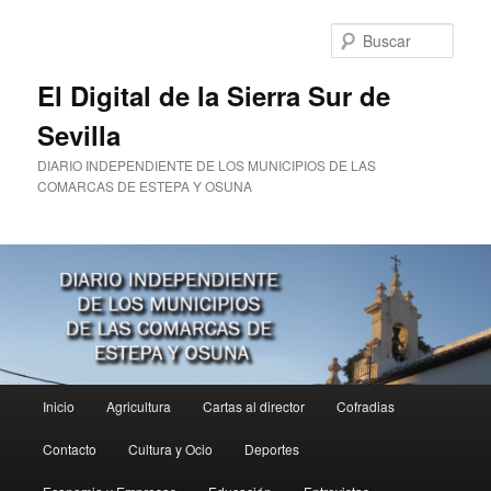
Ir
al
Busc
contenido
principal
El Digital de la Sierra Sur de
Sevilla
DIARIO INDEPENDIENTE DE LOS MUNICIPIOS DE LAS
COMARCAS DE ESTEPA Y OSUNA
Menú
Inicio
Agricultura
Cartas al director
Cofradias
principal
Contacto
Cultura y Ocio
Deportes