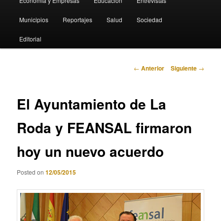
Economia y Empresas
Educación
Entrevistas
Municipios
Reportajes
Salud
Sociedad
Editorial
Navegación
←
Anterior
Siguiente
→
de
entradas
El Ayuntamiento de La
Roda y FEANSAL firmaron
hoy un nuevo acuerdo
Posted on
12/05/2015