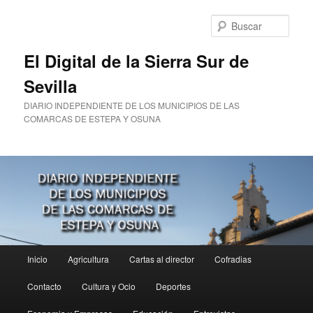
Ir
al
Busc
contenido
principal
El Digital de la Sierra Sur de
Sevilla
DIARIO INDEPENDIENTE DE LOS MUNICIPIOS DE LAS
COMARCAS DE ESTEPA Y OSUNA
Menú
Inicio
Agricultura
Cartas al director
Cofradias
principal
Contacto
Cultura y Ocio
Deportes