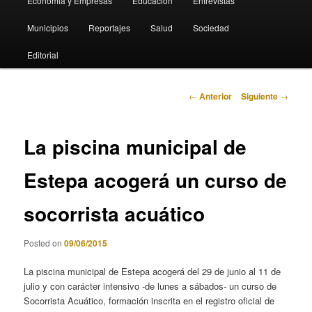
Economia y Empresas
Educación
Entrevistas
Municipios
Reportajes
Salud
Sociedad
Editorial
Navegación
←
Anterior
Siguiente
→
de
entradas
La piscina municipal de
Estepa acogerá un curso de
socorrista acuático
Posted on
09/06/2015
La piscina municipal de Estepa acogerá del 29 de junio al 11 de
julio y con carácter intensivo -de lunes a sábados- un curso de
Socorrista Acuático, formación inscrita en el registro oficial de