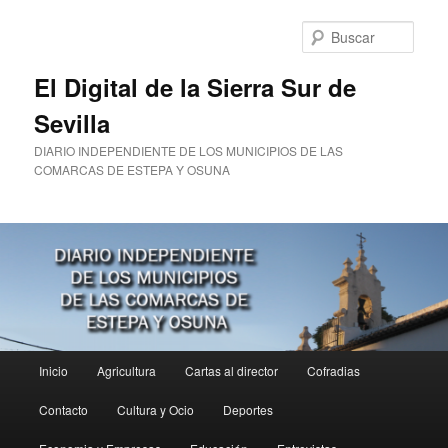
Ir
al
Busc
contenido
principal
El Digital de la Sierra Sur de
Sevilla
DIARIO INDEPENDIENTE DE LOS MUNICIPIOS DE LAS
COMARCAS DE ESTEPA Y OSUNA
Menú
Inicio
Agricultura
Cartas al director
Cofradias
principal
Contacto
Cultura y Ocio
Deportes