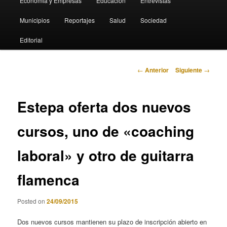
Economia y Empresas
Educación
Entrevistas
Municipios
Reportajes
Salud
Sociedad
Editorial
Navegación
←
Anterior
Siguiente
→
de
entradas
Estepa oferta dos nuevos
cursos, uno de «coaching
laboral» y otro de guitarra
flamenca
Posted on
24/09/2015
Dos nuevos cursos mantienen su plazo de inscripción abierto en