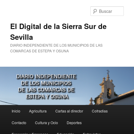
Ir
al
Busc
contenido
principal
El Digital de la Sierra Sur de
Sevilla
DIARIO INDEPENDIENTE DE LOS MUNICIPIOS DE LAS
COMARCAS DE ESTEPA Y OSUNA
Menú
Inicio
Agricultura
Cartas al director
Cofradias
principal
Contacto
Cultura y Ocio
Deportes