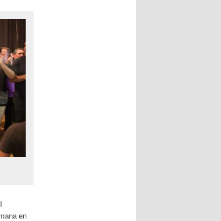
I
emana en