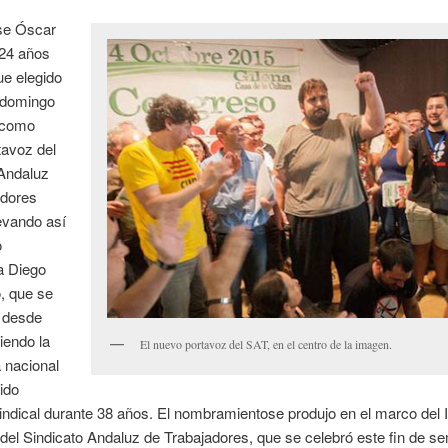
nse Óscar
 24 años
ue elegido
 domingo
 como
tavoz del
 Andaluz
adores
evando así
o
ta Diego
 que se
o desde
iendo la
El nuevo portavoz del SAT, en el centro de la imagen.
 nacional
ido
sindical durante 38 años. El nombramientose produjo en el marco del I
el Sindicato Andaluz de Trabajadores, que se celebró este fin de s