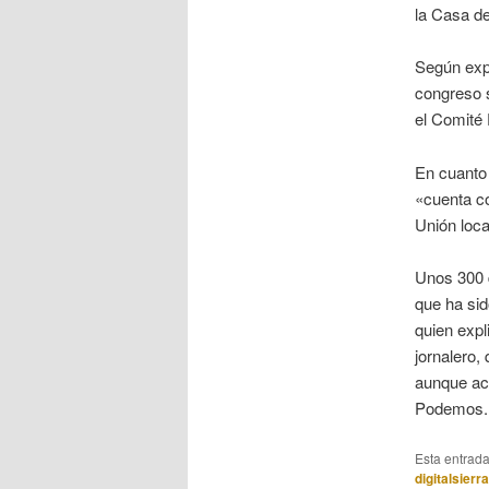
la Casa de
Según expl
congreso 
el Comité 
En cuanto 
«cuenta co
Unión loca
Unos 300 d
que ha sid
quien expl
jornalero,
aunque act
Podemos.
Esta entrad
digitalsierr