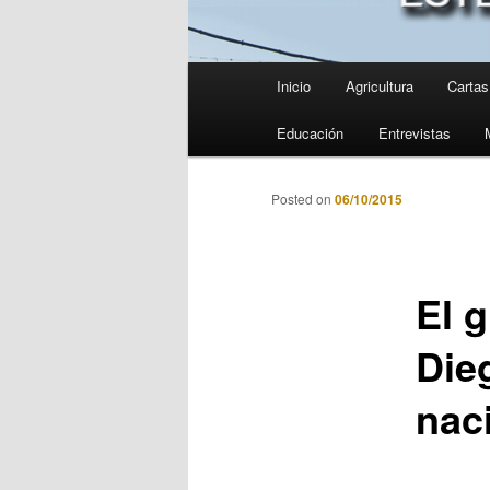
Menú
Inicio
Agricultura
Cartas 
principal
Educación
Entrevistas
Posted on
06/10/2015
El 
Die
nac