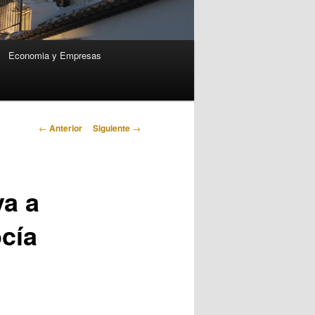
Economia y Empresas
Navegación
←
Anterior
Siguiente
→
de
entradas
va a
cía