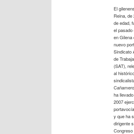
El gilene
Reina, de
de edad, f
el pasado
en Gilena
nuevo por
Sindicato
de Trabaj
(SAT), rel
al históric
sindicalis
Cañamero,
ha llevad
2007 ejerc
portavocía
y que ha s
dirigente 
Congreso d