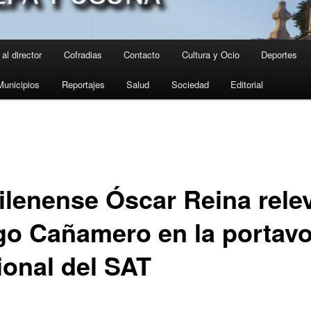
al director
Cofradias
Contacto
Cultura y Ocio
Deportes
Municipios
Reportajes
Salud
Sociedad
Editorial
gilenense Óscar Reina rele
go Cañamero en la portavo
ional del SAT