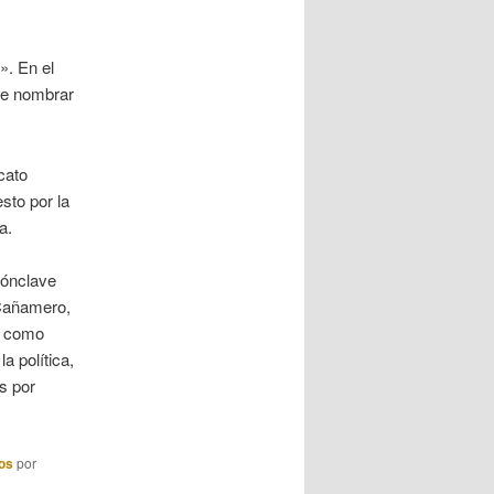
». En el
ue nombrar
cato
sto por la
a.
cónclave
 Cañamero,
o como
a política,
s por
tos
por