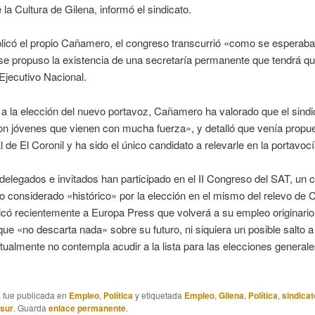
 la Cultura de Gilena, informó el sindicato.
icó el propio Cañamero, el congreso transcurrió «como se esperaba
se propuso la existencia de una secretaría permanente que tendrá q
Ejecutivo Nacional.
a la elección del nuevo portavoz, Cañamero ha valorado que el sindi
n jóvenes que vienen con mucha fuerza», y detalló que venía propue
l de El Coronil y ha sido el único candidato a relevarle en la portavocí
elegados e invitados han participado en el II Congreso del SAT, un 
o considerado «histórico» por la elección en el mismo del relevo de
icó recientemente a Europa Press que volverá a su empleo originari
 que «no descarta nada» sobre su futuro, ni siquiera un posible salto a l
ualmente no contempla acudir a la lista para las elecciones generale
a fue publicada en
Empleo
,
Política
y etiquetada
Empleo
,
Gilena
,
Política
,
sindica
asur
. Guarda
enlace permanente
.