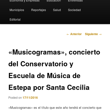
Economia y Empresas
Educación
Entrevistas
Municipios
Reportajes
Salud
Sociedad
Editorial
Navegación
←
Anterior
Siguiente
→
de
entradas
«Musicogramas», concierto
del Conservatorio y
Escuela de Música de
Estepa por Santa Cecilia
Posted on
17/11/2016
«Musicogramas» es el título que este año tendrá el concierto que