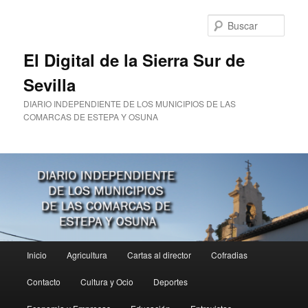
Ir
al
Busc
contenido
principal
El Digital de la Sierra Sur de
Sevilla
DIARIO INDEPENDIENTE DE LOS MUNICIPIOS DE LAS
COMARCAS DE ESTEPA Y OSUNA
Menú
Inicio
Agricultura
Cartas al director
Cofradias
principal
Contacto
Cultura y Ocio
Deportes