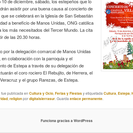
 10 de diciembre, sábado, los estepeños que lo
rán asistir por una buena causa al concierto de
s que se celebrará en la Iglesia de San Sebastián
lidad a beneficio de Manos Unidas, ONG católica
 los más necesitados del Tercer Mundo. La cita
tir de las 20.30 horas.
o por la delegación comarcal de Manos Unidas
 en colaboración con la parroquia y el
nto de Estepa a través de su delegación de
ctuarán el coro rociero El Rebujito, de Herrera, el
 Veracruz y el grupo Rarezas, de Estepa.
a fue publicada en
Cultura y Ocio
,
Ferias y Fiestas
y etiquetada
Cultura
,
Estepa
,
idad
,
religion
por
digitalsierrasur
. Guarda
enlace permanente
.
Funciona gracias a WordPress