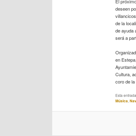
El próximo
deseen pod
villancico
de la loca
de ayuda a
será a par
Organizad
en Estepa,
Ayuntamie
Cultura, a
coro de la
Esta entrad
Música
,
Nav