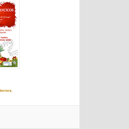
Herrera
,