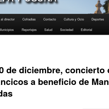
al director
Cofradias
Contacto
Cultura y Ocio
Deportes
Municipios
Reportajes
Salud
Sociedad
Editorial
10 de diciembre, concierto
lancicos a beneficio de Ma
das