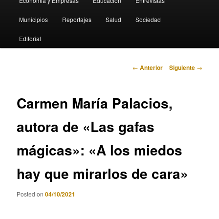
Economia y Empresas
Educación
Entrevistas
Municipios
Reportajes
Salud
Sociedad
Editorial
Navegación
←
Anterior
Siguiente
→
de
entradas
Carmen María Palacios,
autora de «Las gafas
mágicas»: «A los miedos
hay que mirarlos de cara»
Posted on
04/10/2021