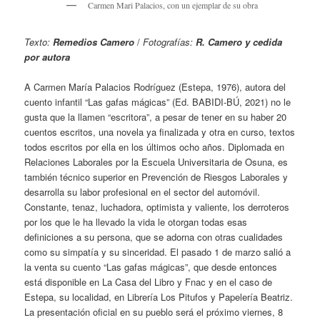
Carmen Mari Palacios, con un ejemplar de su obra
Texto:
Remedios Camero
/
Fotografías:
R. Camero y cedida
por autora
A Carmen María Palacios Rodríguez (Estepa, 1976), autora del
cuento infantil “Las gafas mágicas” (Ed. BABIDI-BÚ, 2021) no le
gusta que la llamen “escritora”, a pesar de tener en su haber 20
cuentos escritos, una novela ya finalizada y otra en curso, textos
todos escritos por ella en los últimos ocho años. Diplomada en
Relaciones Laborales por la Escuela Universitaria de Osuna, es
también técnico superior en Prevención de Riesgos Laborales y
desarrolla su labor profesional en el sector del automóvil.
Constante, tenaz, luchadora, optimista y valiente, los derroteros
por los que le ha llevado la vida le otorgan todas esas
definiciones a su persona, que se adorna con otras cualidades
como su simpatía y su sinceridad. El pasado 1 de marzo salió a
la venta su cuento “Las gafas mágicas”, que desde entonces
está disponible en La Casa del Libro y Fnac y en el caso de
Estepa, su localidad, en Librería Los Pitufos y Papelería Beatriz.
La presentación oficial en su pueblo será el próximo viernes, 8