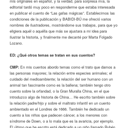
mis originales en español, y la verdad, para sorpresa mía, la
editorial tardó muy poco en responderme que estaba interesada
en publicar el cuento de “Las gafas mágicas”. Establecimos las
condiciones de la publicación y BABIDI-BÚ me ofreció varios
nombres de ilustradores, mostrándome sus trabajos, para que yo
eligiera aquél o aquélla que más se ajustara a mi idea para
ilustrar la historia, y finalmente me decanté por Marta Folgado
Lozano.
ED:
¿Qué otros temas se tratan en sus cuentos?
CMP:
En mis cuentos abordo temas como el trato que damos a
las personas mayores; la relación entre especies animales; el
cuidado del medioambiente; la relación del ser humano con un
animal tan fascinante como es la ballena; también tengo otro
cuento sobre la orfandad, o la Gran Muralla China, en el que
introduzco algo de historia de China… He escrito también sobre
la relación padre/hijo y sobre el maltrato infantil en un cuento
ambientado en el Londres de 1666. También he dedicado un
cuento a los niños que padecen cáncer, a los menores con
síndrome de Down, o a lo mala que es la avaricia, por ejemplo.
El último que he escrito está dedicado a un niño llamado Rubén