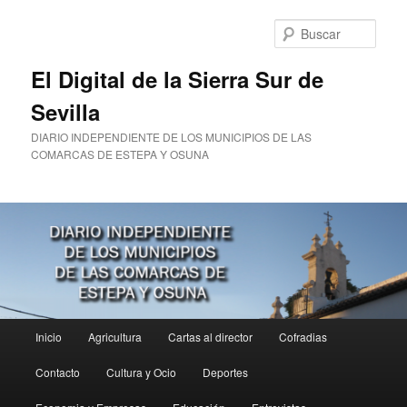
Ir
al
Busc
contenido
principal
El Digital de la Sierra Sur de
Sevilla
DIARIO INDEPENDIENTE DE LOS MUNICIPIOS DE LAS
COMARCAS DE ESTEPA Y OSUNA
Menú
Inicio
Agricultura
Cartas al director
Cofradias
principal
Contacto
Cultura y Ocio
Deportes