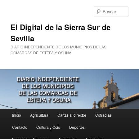
Ir
al
Busc
contenido
principal
El Digital de la Sierra Sur de
Sevilla
DIARIO INDEPENDIENTE DE LOS MUNICIPIOS DE LAS
COMARCAS DE ESTEPA Y OSUNA
Menú
Inicio
Agricultura
Cartas al director
Cofradias
principal
Contacto
Cultura y Ocio
Deportes