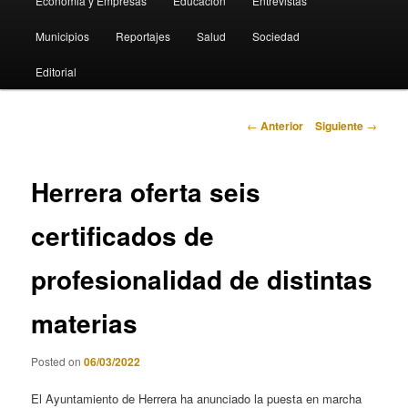
Economia y Empresas
Educación
Entrevistas
Municipios
Reportajes
Salud
Sociedad
Editorial
Navegación
←
Anterior
Siguiente
→
de
entradas
Herrera oferta seis
certificados de
profesionalidad de distintas
materias
Posted on
06/03/2022
El Ayuntamiento de Herrera ha anunciado la puesta en marcha