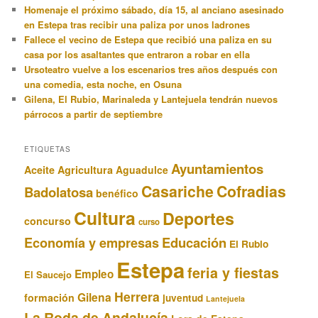
Homenaje el próximo sábado, día 15, al anciano asesinado
en Estepa tras recibir una paliza por unos ladrones
Fallece el vecino de Estepa que recibió una paliza en su
casa por los asaltantes que entraron a robar en ella
Ursoteatro vuelve a los escenarios tres años después con
una comedia, esta noche, en Osuna
Gilena, El Rubio, Marinaleda y Lantejuela tendrán nuevos
párrocos a partir de septiembre
ETIQUETAS
Ayuntamientos
Aceite
Agricultura
Aguadulce
Casariche
Cofradias
Badolatosa
benéfico
Cultura
Deportes
concurso
curso
Educación
Economía y empresas
El Rubio
Estepa
feria y fiestas
Empleo
El Saucejo
Herrera
Gilena
formación
juventud
Lantejuela
La Roda de Andalucía