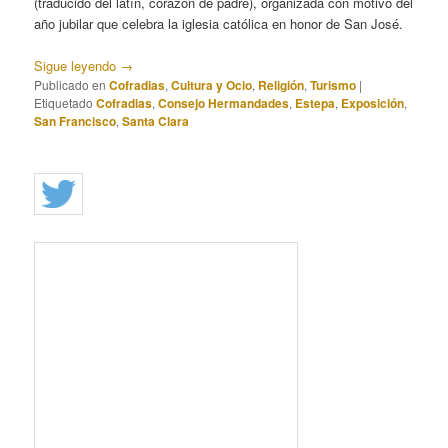
(traducido del latín, corazón de padre), organizada con motivo del
año jubilar que celebra la iglesia católica en honor de San José.
Sigue leyendo
→
Publicado en
Cofradias
,
Cultura y Ocio
,
Religión
,
Turismo
|
Etiquetado
Cofradias
,
Consejo Hermandades
,
Estepa
,
Exposición
,
San Francisco
,
Santa Clara