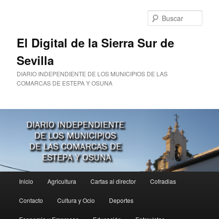
Ir
Ir
al
al
Busc
contenido
contenido
principal
secundario
El Digital de la Sierra Sur de
Sevilla
DIARIO INDEPENDIENTE DE LOS MUNICIPIOS DE LAS
COMARCAS DE ESTEPA Y OSUNA
Menú
Inicio
Agricultura
Cartas al director
Cofradias
principal
Contacto
Cultura y Ocio
Deportes