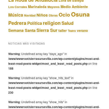
Lora de Estepa
Marinaleda
Medio Ambiente
Los Corrales
Mayores
Osuna
Ocio
Música
Niños
Obras
Navidad
Pedrera
religion
Salud
Política
Sierra Sur
Semana Santa
taller
verano
Teatro
NOTICIAS MÁS VISITADAS
Warning
: Undefined array key "days_ago" in
/www/wwwroot/sierrasursevilla.com/wp-content/plugins/most-and-
least-read-posts-widget/most_and_least_read_posts.php
on line
188
Warning
: Undefined array key "show_hits_text" in
/www/wwwroot/sierrasursevilla.com/wp-content/plugins/most-and-
least-read-posts-widget/most_and_least_read_posts.php
on line
230
Warning
: Undefined array key "show_hits" in
/www/wwwroot/sierrasursevilla.com/wp-content/plugins/most-and-