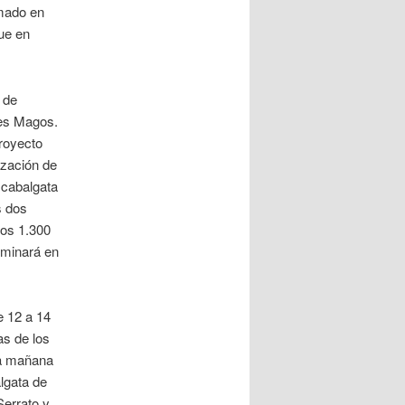
rmado en
que en
 de
yes Magos.
royecto
ización de
a cabalgata
s dos
nos 1.300
rminará en
e 12 a 14
as de los
ra mañana
algata de
errato y