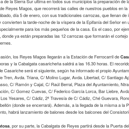
 de la Sierra Sur ultima en todos sus municipios la preparación de l
de Reyes Magos, que recorrerá las calles de nuestros pueblos en la 
ado, día 5 de enero, con sus tradicionales carrozas, que llenan de il
 convierten la tarde-noche de la víspera de la Epifanía del Señor en 
pecialmente para los más pequeños de la casa. Es el caso, por eje
 donde ya están preparadas las 12 carrozas que formarán el cortejo
ernes.
asión, los Reyes Magos llegarán a la Estación de Ferrocarril de
Cas
horas y la Cabalgata casaricheña saldrá a las 16.30 horas. El recorid
e Casariche será el siguiente, según ha informado el propio Ayuntam
e Tren, Avda. Triana, C/ Molino Lugar, Avda. Libertad, C/ Santiago Ap
sso, C/ Ramón y Cajal, C/ Raúl Berral, Plaza del Ayuntamiento, Ntra
ación, C/ Gomez Cuevas, C/ Federico García Lorca, Bar Liebre, Avda
/ Los Yesares, C/ Cádiz, 2ª Travesía de C/ Cádiz, Ché Guevara, Ron
ellón (donde se encerrará). Además, a la llegada de la misma a la P
to, habrá lanzamiento de balones desde los balcones del Consistori
atosa
, por su parte, la Cabalgata de Reyes partirá desde la Puerta de