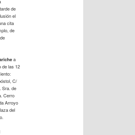
a
tarde de
usión el
una cita
mplo, de
 de
ariche
a
o de las 12
iento:
óstol, C/
. Sra. de
. Cerro
da Arroyo
laza del
o.
l