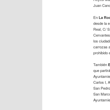
Juan Cano
En
La Rod
desde la e
Real, C/ S
Cervantes,
los ciudad
carrozas 
prohibido 
También
E
que partir
Ayuntamien
Carlos I, 
San Pedro
San Marcos
Ayuntamie