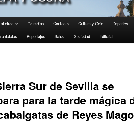
al director
Cofradias
Contacto
Cultura y Ocio
Deportes
Municipios
Reportajes
Salud
Sociedad
Editorial
ierra Sur de Sevilla se
para para la tarde mágica 
 cabalgatas de Reyes Mag