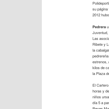
Polideport
su página 
2012 hubo 
Pedrera
u
Juventud,
Las asoci
Ribete y L
la cabalga
pedrereña 
estrenos, 
kilos de c
la Plaza d
El Cartero
horas y de
niños urs
día 5 a par
Reyes Mag