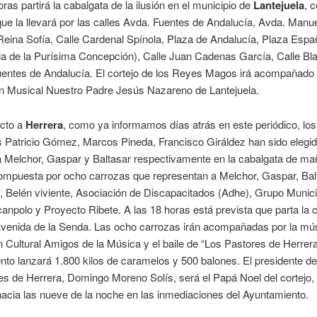
oras partirá la cabalgata de la ilusión en el municipio de
Lantejuela
, 
que la llevará por las calles Avda. Fuentes de Andalucía, Avda. Man
 Reina Sofía, Calle Cardenal Spínola, Plaza de Andalucía, Plaza Esp
sia de la Purísima Concepción), Calle Juan Cadenas García, Calle Bla
uentes de Andalucía. El cortejo de los Reyes Magos irá acompañado 
n Musical Nuestro Padre Jesús Nazareno de Lantejuela.
cto a
Herrera
, como ya informamos días atrás en este periódico, los
 Patricio Gómez, Marcos Pineda, Francisco Giráldez han sido elegi
a Melchor, Gaspar y Baltasar respectivamente en la cabalgata de m
ompuesta por ocho carrozas que representan a Melchor, Gaspar, Bal
 Belén viviente, Asociación de Discapacitados (Adhe), Grupo Munici
anpolo y Proyecto Ribete. A las 18 horas está prevista que parta la 
Avenida de la Senda. Las ocho carrozas irán acompañadas por la mús
 Cultural Amigos de la Música y el baile de “Los Pastores de Herrera
to lanzará 1.800 kilos de caramelos y 500 balones. El presidente de
s de Herrera, Domingo Moreno Solís, será el Papá Noel del cortejo,
acia las nueve de la noche en las inmediaciones del Ayuntamiento.