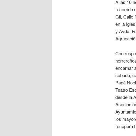
A las 16 h
recorrido 
Gil, Calle
en la Igle
y Avda. F
Agrupació
Con respe
herrereños
encarnar 
sábado, c
Papá Noel,
Teatro Esc
desde la 
Asociación
Ayuntamien
los mayore
recogerá h