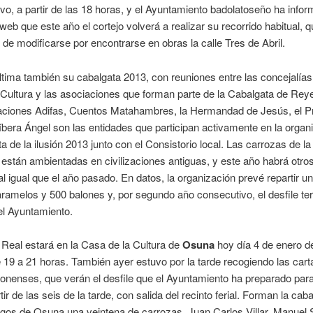
ivo, a partir de las 18 horas, y el Ayuntamiento badolatoseño ha info
web que este año el cortejo volverá a realizar su recorrido habitual, 
de modificarse por encontrarse en obras la calle Tres de Abril.
ltima también su cabalgata 2013, con reuniones entre las concejalías
 Cultura y las asociaciones que forman parte de la Cabalgata de Re
aciones Adifas, Cuentos Matahambres, la Hermandad de Jesús, el P
íbera Ángel son las entidades que participan activamente en la organ
ta de la ilusión 2013 junto con el Consistorio local. Las carrozas de l
están ambientadas en civilizaciones antiguas, y este año habrá otro
al igual que el año pasado. En datos, la organización prevé repartir u
aramelos y 500 balones y, por segundo año consecutivo, el desfile te
el Ayuntamiento.
 Real estará en la Casa de la Cultura de
Osuna
hoy día 4 de enero d
 19 a 21 horas. También ayer estuvo por la tarde recogiendo las cart
aonenses, que verán el desfile que el Ayuntamiento ha preparado pa
tir de las seis de la tarde, con salida del recinto ferial. Forman la cab
os de Osuna una veintena de carrozas. Juan Carlos Villar, Manuel S