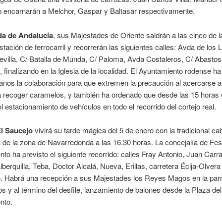
 encarnarán a Melchor, Gaspar y Baltasar respectivamente.
a de Andalucía
, sus Majestades de Oriente saldrán a las cinco de l
stación de ferrocarril y recorrerán las siguientes calles: Avda de los 
evilla, C/ Batalla de Munda, C/ Paloma, Avda Costaleros, C/ Abastos
 finalizando en la Iglesia de la localidad. El Ayuntamiento rodense ha
anos la colaboración para que extremen la precaución al acercarse a
a recoger caramelos, y también ha ordenado que desde las 15 horas 
el estacionamiento de vehículos en todo el recorrido del cortejo real.
l Saucejo
vivirá su tarde mágica del 5 de enero con la tradicional ca
á de la zona de Navarredonda a las 16.30 horas. La concejalía de Fes
to ha previsto el siguiente recorrido: calles Fray Antonio, Juan Carr
Alberquilla, Teba, Doctor Alcalá, Nueva, Erillas, carretera Écija-Olvera 
. Habrá una recepción a sus Majestades los Reyes Magos en la par
 y al término del desfile, lanzamiento de balones desde la Plaza del
nto.