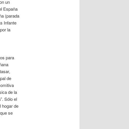
con un
uel España
aña (parada
s Infante
por la
dos para
añana
tasar,
pal de
comitiva
ica de la
”. Sólo el
l hogar de
 que se