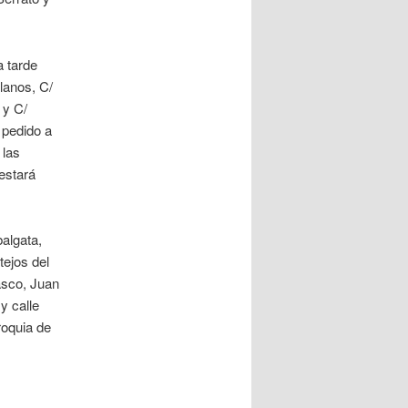
a tarde
Llanos, C/
 y C/
 pedido a
 las
estará
balgata,
tejos del
asco, Juan
y calle
roquia de