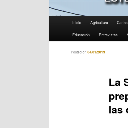
Menú
Inicio
Agricultura
Cartas 
principal
Educación
Entrevistas
Posted on
04/01/2013
La S
pre
las