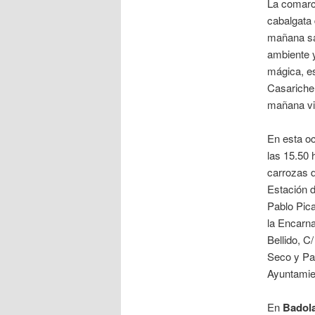
La comarca
cabalgata 
mañana sáb
ambiente y
mágica, es
Casariche,
mañana vi
En esta oc
las 15.50 
carrozas d
Estación d
Pablo Pica
la Encarn
Bellido, C
Seco y Pab
Ayuntamien
En
Badol