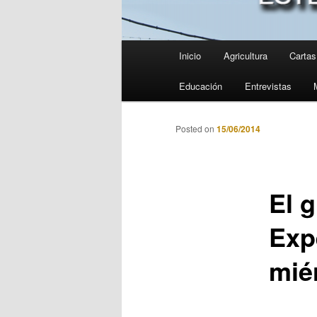
Menú
Inicio
Agricultura
Cartas 
principal
Educación
Entrevistas
Posted on
15/06/2014
El g
Exp
mié