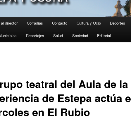
al director
Cofradias
Contacto
Cultura y Ocio
Deportes
Municipios
Reportajes
Salud
Sociedad
Editorial
rupo teatral del Aula de la
eriencia de Estepa actúa e
rcoles en El Rubio