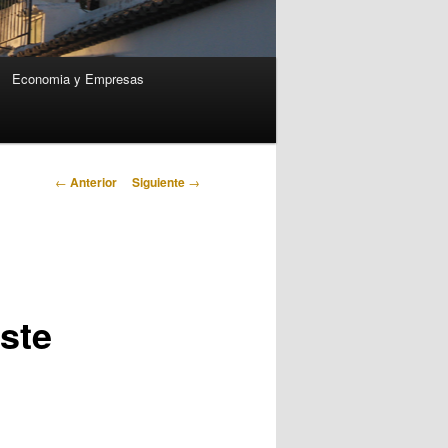
Economia y Empresas
Navegación
←
Anterior
Siguiente
→
de
entradas
ste