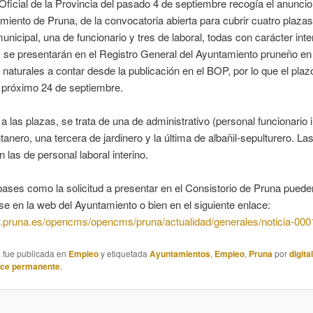
 Oficial de la Provincia del pasado 4 de septiembre recogía el anuncio
miento de Pruna, de la convocatoria abierta para cubrir cuatro plaza
unicipal, una de funcionario y tres de laboral, todas con carácter inte
s se presentarán en el Registro General del Ayuntamiento pruneño en 
 naturales a contar desde la publicación en el BOP, por lo que el pla
el próximo 24 de septiembre.
a las plazas, se trata de una de administrativo (personal funcionario i
ntanero, una tercera de jardinero y la última de albañil-sepulturero. Las
n las de personal laboral interino.
bases como la solicitud a presentar en el Consistorio de Pruna puede
e en la web del Ayuntamiento o bien en el siguiente enlace:
w.pruna.es/opencms/opencms/pruna/actualidad/generales/noticia-000
a fue publicada en
Empleo
y etiquetada
Ayuntamientos
,
Empleo
,
Pruna
por
digita
ace permanente
.