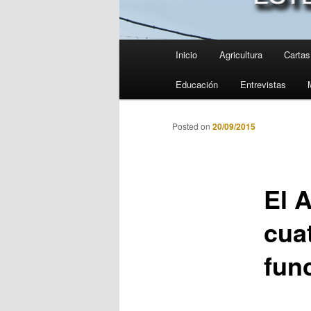
Menú
Inicio
Agricultura
Cartas 
principal
Educación
Entrevistas
Posted on
20/09/2015
El 
cua
func