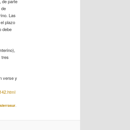
, de parte
s de
rino. Las
el plazo
zo debe
nterino),
 tres
n verse y
142.html
lsierrasur
.