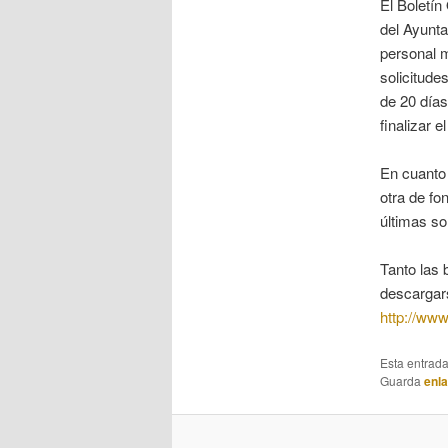
El Boletín
del Ayunta
personal m
solicitude
de 20 días
finalizar 
En cuanto 
otra de fo
últimas so
Tanto las 
descargars
http://ww
Esta entrad
Guarda
enl