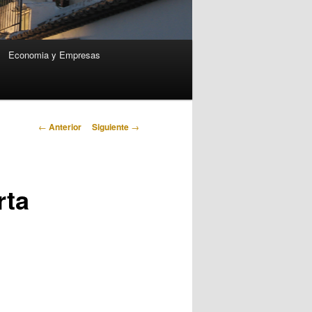
Economia y Empresas
Navegación
←
Anterior
Siguiente
→
de
entradas
rta