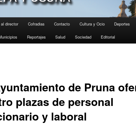
al director
Cofradias
Contacto
Cultura y Ocio
Deportes
Municipios
Reportajes
Salud
Sociedad
Editorial
Ayuntamiento de Pruna ofe
tro plazas de personal
ionario y laboral