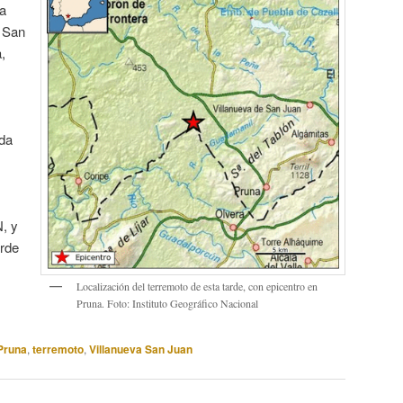
la
e San
,
nda
, y
arde
Localización del terremoto de esta tarde, con epicentro en
Pruna. Foto: Instituto Geográfico Nacional
Pruna
,
terremoto
,
Villanueva San Juan