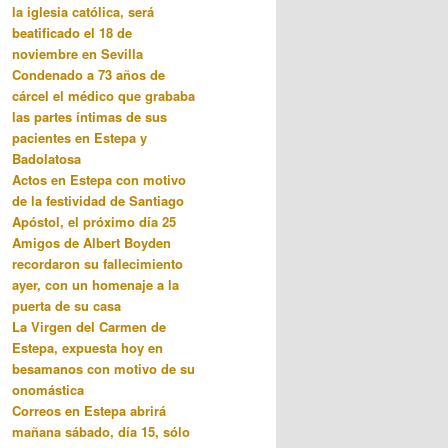
la iglesia católica, será
beatificado el 18 de
noviembre en Sevilla
Condenado a 73 años de
cárcel el médico que grababa
las partes íntimas de sus
pacientes en Estepa y
Badolatosa
Actos en Estepa con motivo
de la festividad de Santiago
Apóstol, el próximo día 25
Amigos de Albert Boyden
recordaron su fallecimiento
ayer, con un homenaje a la
puerta de su casa
La Virgen del Carmen de
Estepa, expuesta hoy en
besamanos con motivo de su
onomástica
Correos en Estepa abrirá
mañana sábado, día 15, sólo