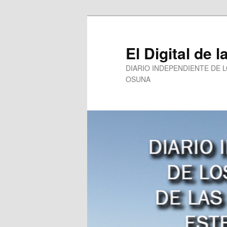
Ir
Ir
al
al
contenido
contenido
El Digital de l
principal
secundario
DIARIO INDEPENDIENTE DE 
OSUNA