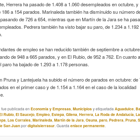
te, Herrera ha pasado de 1.408 a 1.060 desempleados en octubre, y
e 186 a 154 parados. Marinaleda también ha disminuido su número d
 pasando de 726 a 654, mientras que en Martín de la Jara se ha pas
mpleados. Pedrera también ha visto bajar su paro, de 1.234 a 1.192
o.
dantes de empleo se han reducido también de septiembre a octubre
ndo de 948 a 665 parados, y en El Rubio, de 952 a 762. En cuanto a
l paro ha bajado de 1.293 a 1.178 personas.
n Pruna y Lantejuela ha subido el número de parados en octubre: de
os en el primer caso y de 1.154 a 1.164 en el caso de la localidad
se.
a fue publicada en
Economia y Empresas
,
Municipios
y etiquetada
Aguadulce
,
Ba
El Rubio
,
El Saucejo
,
Empleo
,
Estepa
,
Gilena
,
Herrera
,
La Roda de Andalucía
,
La
epa
,
Los Corrales
,
Marinaleda
,
Martín de la Jara
,
Osuna
,
paro
,
Pedrera
,
Pruna
,
S
de San Juan
por
digitalsierrasur
. Guarda
enlace permanente
.