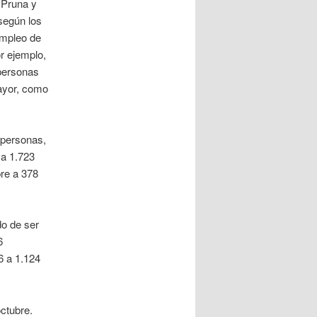
 Pruna y
según los
Empleo de
r ejemplo,
 personas
mayor, como
 personas,
 a 1.723
re a 378
o de ser
6
6 a 1.124
ctubre.