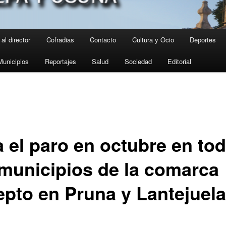
al director
Cofradias
Contacto
Cultura y Ocio
Deportes
Municipios
Reportajes
Salud
Sociedad
Editorial
a el paro en octubre en to
 municipios de la comarca
epto en Pruna y Lantejuela