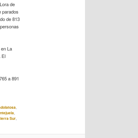
 Lora de
e parados
ado de 813
 personas
 en La
 El
 765 a 891
dolatosa
,
ntejuela
,
ierra Sur
,