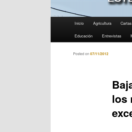
Menú
Inicio
Agricultura
Cartas 
principal
Educación
Entrevistas
Posted on
07/11/2012
Baj
los
exc