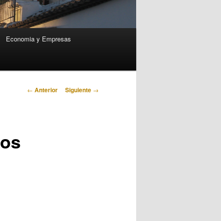
Economia y Empresas
Navegación
←
Anterior
Siguiente
→
de
entradas
dos