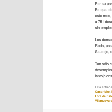
Por su par
Estepa, d
este mes,
a 751 dese
sin emple
Los deman
Roda, pasa
Saucejo, e
Tan sólo e
desemplead
lantojelen
Esta entrad
Casariche
,
Lora de Est
Villanueva 