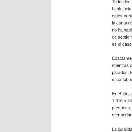
Todos los 
Lantejuela
datos publ
la Junta d
no ha habi
de septiem
es el caso
Exactamen
mientras 
parados. 
en octubr
En Badola
1.015 a 74
personas. 
demandan
La localid