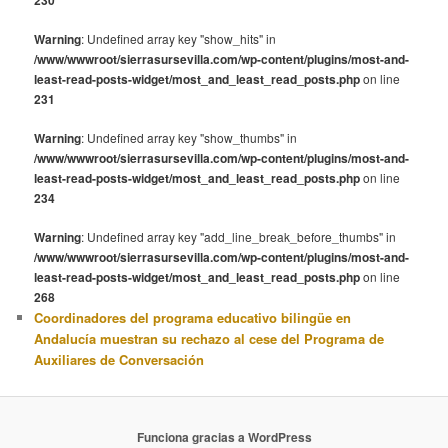
Warning
: Undefined array key "show_hits" in
/www/wwwroot/sierrasursevilla.com/wp-content/plugins/most-and-
least-read-posts-widget/most_and_least_read_posts.php
on line
231
Warning
: Undefined array key "show_thumbs" in
/www/wwwroot/sierrasursevilla.com/wp-content/plugins/most-and-
least-read-posts-widget/most_and_least_read_posts.php
on line
234
Warning
: Undefined array key "add_line_break_before_thumbs" in
/www/wwwroot/sierrasursevilla.com/wp-content/plugins/most-and-
least-read-posts-widget/most_and_least_read_posts.php
on line
268
Coordinadores del programa educativo bilingüe en
Andalucía muestran su rechazo al cese del Programa de
Auxiliares de Conversación
Funciona gracias a WordPress