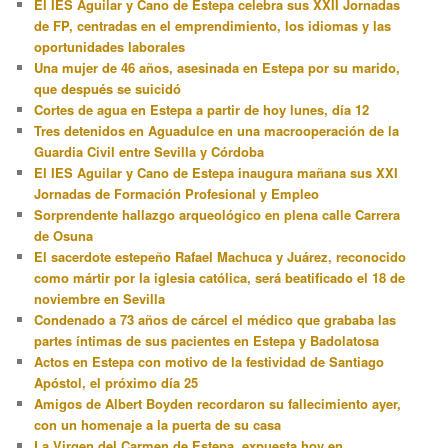
El IES Aguilar y Cano de Estepa celebra sus XXII Jornadas
de FP, centradas en el emprendimiento, los idiomas y las
oportunidades laborales
Una mujer de 46 años, asesinada en Estepa por su marido,
que después se suicidó
Cortes de agua en Estepa a partir de hoy lunes, día 12
Tres detenidos en Aguadulce en una macrooperación de la
Guardia Civil entre Sevilla y Córdoba
El IES Aguilar y Cano de Estepa inaugura mañana sus XXI
Jornadas de Formación Profesional y Empleo
Sorprendente hallazgo arqueológico en plena calle Carrera
de Osuna
El sacerdote estepeño Rafael Machuca y Juárez, reconocido
como mártir por la iglesia católica, será beatificado el 18 de
noviembre en Sevilla
Condenado a 73 años de cárcel el médico que grababa las
partes íntimas de sus pacientes en Estepa y Badolatosa
Actos en Estepa con motivo de la festividad de Santiago
Apóstol, el próximo día 25
Amigos de Albert Boyden recordaron su fallecimiento ayer,
con un homenaje a la puerta de su casa
La Virgen del Carmen de Estepa, expuesta hoy en