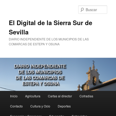
Ir
Ir
al
al
Busc
contenido
contenido
principal
secundario
El Digital de la Sierra Sur de
Sevilla
DIARIO INDEPENDIENTE DE LOS MUNICIPIOS DE LAS
COMARCAS DE ESTEPA Y OSUNA
Menú
Inicio
Agricultura
Cartas al director
Cofradias
principal
Contacto
Cultura y Ocio
Deportes