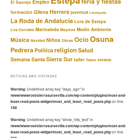
Estepa
feria y fiestas
Empleo
El Saucejo
Herrera
Gilena
formación
juventud
Lantejuela
La Roda de Andalucía
Lora de Estepa
Marinaleda
Medio Ambiente
Los Corrales
Mayores
Osuna
Ocio
Música
Niños
Obras
Navidad
Pedrera
religion
Salud
Política
Sierra Sur
Semana Santa
taller
verano
Teatro
NOTICIAS MÁS VISITADAS
Warning
: Undefined array key "days_ago" in
/www/wwwroot/sierrasursevilla.com/wp-content/plugins/most-and-
least-read-posts-widget/most_and_least_read_posts.php
on line
188
Warning
: Undefined array key "show_hits_text" in
/www/wwwroot/sierrasursevilla.com/wp-content/plugins/most-and-
least-read-posts-widget/most_and_least_read_posts.php
on line
230