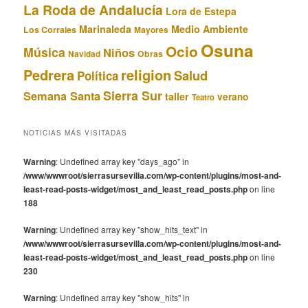
La Roda de Andalucía
Lora de Estepa
Marinaleda
Medio Ambiente
Los Corrales
Mayores
Osuna
Ocio
Música
Niños
Obras
Navidad
Pedrera
religion
Salud
Política
Sierra Sur
Semana Santa
taller
verano
Teatro
NOTICIAS MÁS VISITADAS
Warning
: Undefined array key "days_ago" in
/www/wwwroot/sierrasursevilla.com/wp-content/plugins/most-and-
least-read-posts-widget/most_and_least_read_posts.php
on line
188
Warning
: Undefined array key "show_hits_text" in
/www/wwwroot/sierrasursevilla.com/wp-content/plugins/most-and-
least-read-posts-widget/most_and_least_read_posts.php
on line
230
Warning
: Undefined array key "show_hits" in