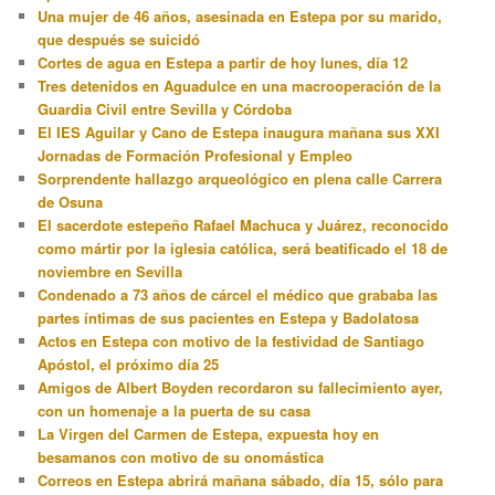
Una mujer de 46 años, asesinada en Estepa por su marido,
que después se suicidó
Cortes de agua en Estepa a partir de hoy lunes, día 12
Tres detenidos en Aguadulce en una macrooperación de la
Guardia Civil entre Sevilla y Córdoba
El IES Aguilar y Cano de Estepa inaugura mañana sus XXI
Jornadas de Formación Profesional y Empleo
Sorprendente hallazgo arqueológico en plena calle Carrera
de Osuna
El sacerdote estepeño Rafael Machuca y Juárez, reconocido
como mártir por la iglesia católica, será beatificado el 18 de
noviembre en Sevilla
Condenado a 73 años de cárcel el médico que grababa las
partes íntimas de sus pacientes en Estepa y Badolatosa
Actos en Estepa con motivo de la festividad de Santiago
Apóstol, el próximo día 25
Amigos de Albert Boyden recordaron su fallecimiento ayer,
con un homenaje a la puerta de su casa
La Virgen del Carmen de Estepa, expuesta hoy en
besamanos con motivo de su onomástica
Correos en Estepa abrirá mañana sábado, día 15, sólo para