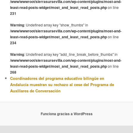
/www/wwwroot/sierrasursevilla.com/wp-content/plugins/most-and-
least-read-posts-widget/most_and_least_read_posts.php
on line
231
Warning
: Undefined array key "show_thumbs" in
/www/wwwroot/sierrasursevilla.com/wp-content/plugins/most-and-
least-read-posts-widget/most_and_least_read_posts.php
on line
234
Warning
: Undefined array key "add_line_break_before_thumbs" in
/www/wwwroot/sierrasursevilla.com/wp-content/plugins/most-and-
least-read-posts-widget/most_and_least_read_posts.php
on line
268
Coordinadores del programa educativo bilingüe en
Andalucía muestran su rechazo al cese del Programa de
Auxiliares de Conversación
Funciona gracias a WordPress