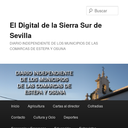
Ir
Ir
al
al
Busc
contenido
contenido
principal
secundario
El Digital de la Sierra Sur de
Sevilla
DIARIO INDEPENDIENTE DE LOS MUNICIPIOS DE LAS
COMARCAS DE ESTEPA Y OSUNA
Menú
Inicio
Agricultura
Cartas al director
Cofradias
principal
Contacto
Cultura y Ocio
Deportes