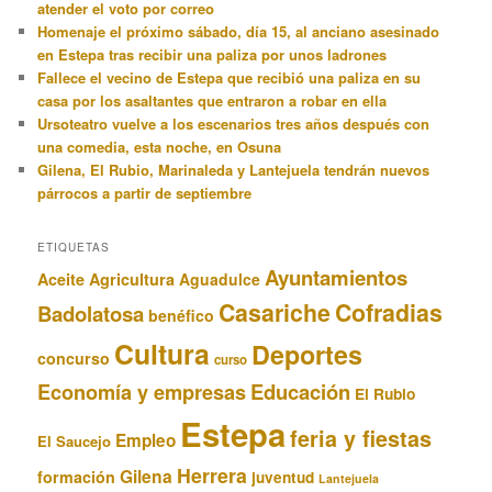
atender el voto por correo
Homenaje el próximo sábado, día 15, al anciano asesinado
en Estepa tras recibir una paliza por unos ladrones
Fallece el vecino de Estepa que recibió una paliza en su
casa por los asaltantes que entraron a robar en ella
Ursoteatro vuelve a los escenarios tres años después con
una comedia, esta noche, en Osuna
Gilena, El Rubio, Marinaleda y Lantejuela tendrán nuevos
párrocos a partir de septiembre
ETIQUETAS
Ayuntamientos
Aceite
Agricultura
Aguadulce
Casariche
Cofradias
Badolatosa
benéfico
Cultura
Deportes
concurso
curso
Educación
Economía y empresas
El Rubio
Estepa
feria y fiestas
Empleo
El Saucejo
Herrera
Gilena
formación
juventud
Lantejuela