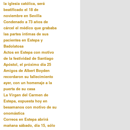
la iglesia católica, será
beatificado el 18 de
noviembre en Sevilla
Condenado a 73 años de
cárcel el médico que grababa
las partes íntimas de sus
pacientes en Estepa y
Badolatosa
Actos en Estepa con motivo
de la festividad de Santiago
Apóstol, el próximo día 25
Amigos de Albert Boyden
recordaron su fallecimiento
ayer, con un homenaje a la
puerta de su casa
La Virgen del Carmen de
Estepa, expuesta hoy en
besamanos con motivo de su
onomástica
Correos en Estepa abrirá
mañana sábado, día 15, sólo