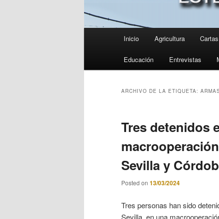
Menú
Inicio
Agricultura
Cartas 
principal
Educación
Entrevistas
ARCHIVO DE LA ETIQUETA:
ARMA
Tres detenidos 
macrooperación d
Sevilla y Córdo
Posted on
13/03/2024
Tres personas han sido detenid
Sevilla, en una macrooperación