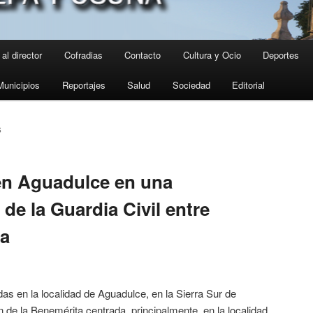
al director
Cofradias
Contacto
Cultura y Ocio
Deportes
Municipios
Reportajes
Salud
Sociedad
Editorial
S
en Aguadulce en una
e la Guardia Civil entre
ba
as en la localidad de Aguadulce, en la Sierra Sur de
 de la Benemérita centrada, principalmente, en la localidad