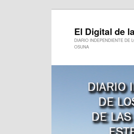
Ir
Ir
al
al
contenido
contenido
El Digital de l
principal
secundario
DIARIO INDEPENDIENTE DE 
OSUNA