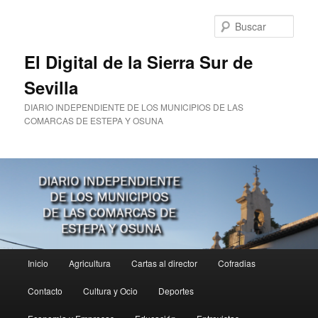
Ir
Ir
al
al
Busc
contenido
contenido
principal
secundario
El Digital de la Sierra Sur de
Sevilla
DIARIO INDEPENDIENTE DE LOS MUNICIPIOS DE LAS
COMARCAS DE ESTEPA Y OSUNA
Menú
Inicio
Agricultura
Cartas al director
Cofradias
principal
Contacto
Cultura y Ocio
Deportes