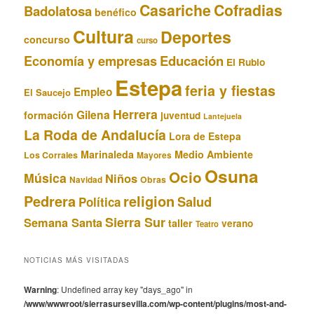
Casariche
Cofradias
Badolatosa
benéfico
Cultura
Deportes
concurso
curso
Educación
Economía y empresas
El Rubio
Estepa
feria y fiestas
Empleo
El Saucejo
Herrera
Gilena
formación
juventud
Lantejuela
La Roda de Andalucía
Lora de Estepa
Marinaleda
Medio Ambiente
Los Corrales
Mayores
Osuna
Ocio
Música
Niños
Obras
Navidad
Pedrera
religion
Salud
Política
Sierra Sur
Semana Santa
taller
verano
Teatro
NOTICIAS MÁS VISITADAS
Warning
: Undefined array key "days_ago" in
/www/wwwroot/sierrasursevilla.com/wp-content/plugins/most-and-