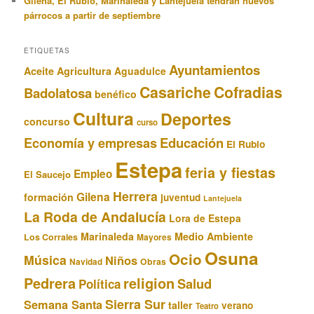
Gilena, El Rubio, Marinaleda y Lantejuela tendrán nuevos
párrocos a partir de septiembre
ETIQUETAS
Ayuntamientos
Aceite
Agricultura
Aguadulce
Casariche
Cofradias
Badolatosa
benéfico
Cultura
Deportes
concurso
curso
Educación
Economía y empresas
El Rubio
Estepa
feria y fiestas
Empleo
El Saucejo
Herrera
Gilena
formación
juventud
Lantejuela
La Roda de Andalucía
Lora de Estepa
Marinaleda
Medio Ambiente
Los Corrales
Mayores
Osuna
Ocio
Música
Niños
Obras
Navidad
Pedrera
religion
Salud
Política
Sierra Sur
Semana Santa
taller
verano
Teatro