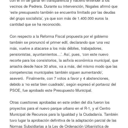
con el fin de ganar en transparencia y hacerlo entender a los
vecinos de Pedrera. Durante su intervención, Nogales afirmó que
‘este presupuesto también se encuentra limitado por las deudas
del grupo socialista’, ya que son más de 1.400.000 euros la
cantidad que se ha reconocido.
Con respecto a la Reforma Fiscal propuesta por el gobierno
también se pronunció el primer edil, declarando que ‘una vez
más, vuelve a atacarse a los más débiles, trabajadores,
pensionistas, ayuntamientos…’. Así, pues, ‘con este nuevo
recorte para los consistorios, la asfixia económica municipal, que
arrastra desde hace 30 años, va a más, del mismo modo que las
competencias municipales también siguen aumentando’,
aseveró. Finalmente, con 7 votos a favor y 4 abstenciones,
debido a ‘no estar bien cuadrado’, según expresó el portavoz del
PSOE, fue aprobado este Presupuesto Municipal.
Otras cuestiones aprobadas en este orden del día fueron los
proyectos para el nuevo parque urbano en el R-1, y el Centro
Municipal de Recursos para la Igualdad y la Ciudadanía. También
tuvo lugar la aprobación definitiva de la adaptación parcial de las
Normas Subsidiarias a la Ley de Ordenación Urbanística de