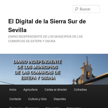
Ir
Ir
al
al
Busc
contenido
contenido
principal
secundario
El Digital de la Sierra Sur de
Sevilla
DIARIO INDEPENDIENTE DE LOS MUNICIPIOS DE LAS
COMARCAS DE ESTEPA Y OSUNA
Menú
Inicio
Agricultura
Cartas al director
Cofradias
principal
Contacto
Cultura y Ocio
Deportes