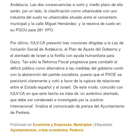
Andalucía. Las dos consecuencias a corto y medio plazo de ello
serán, por un lado, la clasificación como urbanizable con uso
industria del suelo no urbanizable situado entre el cementerio
municipal y la calle Miguel Hernández; y la reserva de suelo en
su PGOU para 281 VPO.
Por último, IULV-CA presentó tres mociones dirigidas a la Ley de
Inclusión Social de Andalucía, el Plan de Ajuste del Gobierno y
el atentado de Israel a la flotilla con ayuda humanitaria para
Gaza. Tan sólo la Reforma Fiscal progresiva para combatir el
déficit público como alternativa a las medidas del gobierno contó
con la abstención del partido socialista, puesto que el PSOE se
posicionó claramente y votó a favor de la ruptura de relaciones
entre el Estado español y el israelí. De este modo, coincidió con
IULV-CA en que este hecho se trata de ‘un auténtico atentado,
que debe ser condenado e investigado por la Justicia
Internacional’, finaliza el comunicado de prensa del Ayuntamiento
de Pedrera.
Publicado en
Economia y Empresas
,
Municipios
|
Etiquetado
Ayuntamientos
,
crisis económica
,
Pedrera