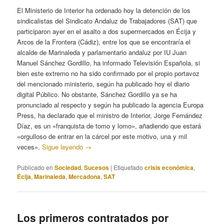
El Ministerio de Interior ha ordenado hoy la detención de los
sindicalistas del Sindicato Andaluz de Trabajadores (SAT) que
participaron ayer en el asalto a dos supermercados en Écija y
Arcos de la Frontera (Cádiz), entre los que se encontraría el
alcalde de Marinaleda y parlamentario andaluz por IU Juan
Manuel Sánchez Gordillo, ha informado Televisión Española, si
bien este extremo no ha sido confirmado por el propio portavoz
del mencionado ministerio, según ha publicado hoy el diario
digital Público. No obstante, Sánchez Gordillo ya se ha
pronunciado al respecto y según ha publicado la agencia Europa
Press, ha declarado que el ministro de Interior, Jorge Fernández
Díaz, es un «franquista de tomo y lomo», añadiendo que estará
«orgulloso de entrar en la cárcel por este motivo, una y mil
veces».
Sigue leyendo
→
Publicado en
Sociedad
,
Sucesos
|
Etiquetado
crisis económica
,
Écija
,
Marinaleda
,
Mercadona
,
SAT
Los primeros contratados por