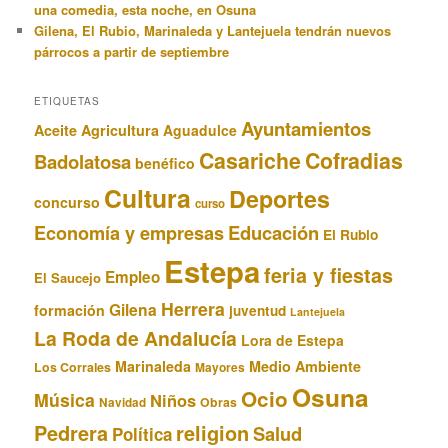
una comedia, esta noche, en Osuna
Gilena, El Rubio, Marinaleda y Lantejuela tendrán nuevos
párrocos a partir de septiembre
ETIQUETAS
Ayuntamientos
Aceite
Agricultura
Aguadulce
Casariche
Cofradias
Badolatosa
benéfico
Cultura
Deportes
concurso
curso
Educación
Economía y empresas
El Rubio
Estepa
feria y fiestas
Empleo
El Saucejo
Herrera
Gilena
formación
juventud
Lantejuela
La Roda de Andalucía
Lora de Estepa
Marinaleda
Medio Ambiente
Los Corrales
Mayores
Osuna
Ocio
Música
Niños
Obras
Navidad
Pedrera
religion
Salud
Política