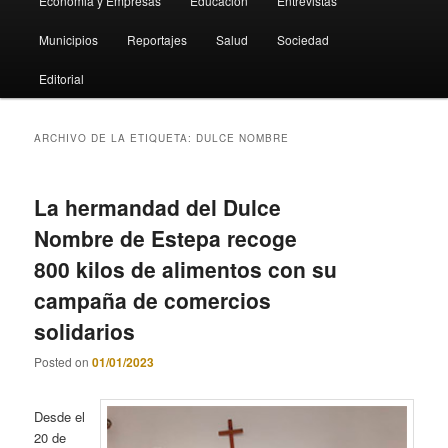
Economia y Empresas
Educación
Entrevistas
Municipios
Reportajes
Salud
Sociedad
Editorial
ARCHIVO DE LA ETIQUETA:
DULCE NOMBRE
La hermandad del Dulce
Nombre de Estepa recoge
800 kilos de alimentos con su
campaña de comercios
solidarios
Posted on
01/01/2023
Desde el
20 de