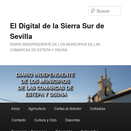
Ir
Ir
al
al
Busc
contenido
contenido
principal
secundario
El Digital de la Sierra Sur de
Sevilla
DIARIO INDEPENDIENTE DE LOS MUNICIPIOS DE LAS
COMARCAS DE ESTEPA Y OSUNA
Menú
Inicio
Agricultura
Cartas al director
Cofradias
principal
Contacto
Cultura y Ocio
Deportes