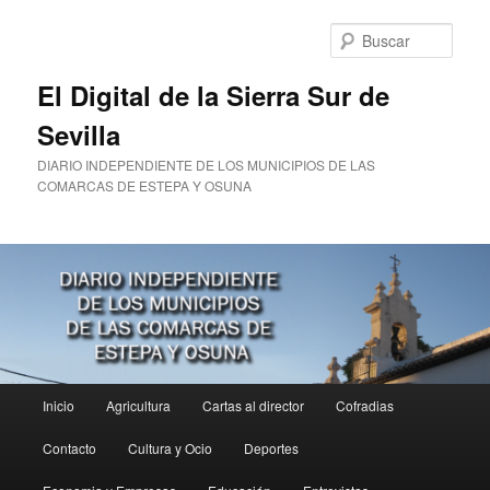
Ir
Ir
al
al
Busc
contenido
contenido
principal
secundario
El Digital de la Sierra Sur de
Sevilla
DIARIO INDEPENDIENTE DE LOS MUNICIPIOS DE LAS
COMARCAS DE ESTEPA Y OSUNA
Menú
Inicio
Agricultura
Cartas al director
Cofradias
principal
Contacto
Cultura y Ocio
Deportes