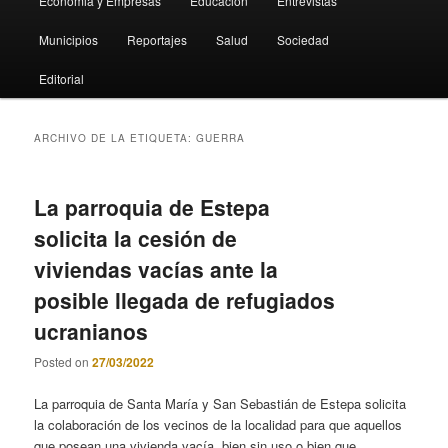
Economia y Empresas
Educación
Entrevistas
Municipios
Reportajes
Salud
Sociedad
Editorial
ARCHIVO DE LA ETIQUETA:
GUERRA
La parroquia de Estepa
solicita la cesión de
viviendas vacías ante la
posible llegada de refugiados
ucranianos
Posted on
27/03/2022
La parroquia de Santa María y San Sebastián de Estepa solicita
la colaboración de los vecinos de la localidad para que aquellos
que posean una vivienda vacía, bien sin uso o bien que