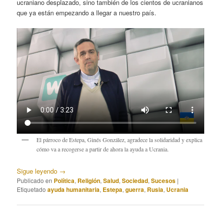
ucraniano desplazado, sino también de los cientos de ucranianos
que ya están empezando a llegar a nuestro país.
El párroco de Estepa, Ginés González, agradece la solidaridad y explica
cómo va a recogerse a partir de ahora la ayuda a Ucrania.
Sigue leyendo
→
Publicado en
Política
,
Religión
,
Salud
,
Sociedad
,
Sucesos
|
Etiquetado
ayuda humanitaria
,
Estepa
,
guerra
,
Rusia
,
Ucrania