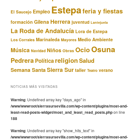
Estepa
feria y fiestas
Empleo
El Saucejo
Herrera
Gilena
formación
juventud
Lantejuela
La Roda de Andalucía
Lora de Estepa
Marinaleda
Medio Ambiente
Los Corrales
Mayores
Osuna
Ocio
Música
Niños
Obras
Navidad
Pedrera
religion
Salud
Política
Sierra Sur
Semana Santa
taller
verano
Teatro
NOTICIAS MÁS VISITADAS
Warning
: Undefined array key "days_ago" in
/www/wwwroot/sierrasursevilla.com/wp-content/plugins/most-and-
least-read-posts-widget/most_and_least_read_posts.php
on line
188
Warning
: Undefined array key "show_hits_text" in
/www/wwwroot/sierrasursevilla.com/wp-content/plugins/most-and-