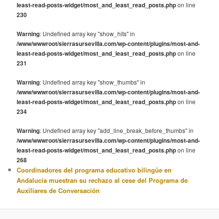
least-read-posts-widget/most_and_least_read_posts.php
on line
230
Warning
: Undefined array key "show_hits" in
/www/wwwroot/sierrasursevilla.com/wp-content/plugins/most-and-
least-read-posts-widget/most_and_least_read_posts.php
on line
231
Warning
: Undefined array key "show_thumbs" in
/www/wwwroot/sierrasursevilla.com/wp-content/plugins/most-and-
least-read-posts-widget/most_and_least_read_posts.php
on line
234
Warning
: Undefined array key "add_line_break_before_thumbs" in
/www/wwwroot/sierrasursevilla.com/wp-content/plugins/most-and-
least-read-posts-widget/most_and_least_read_posts.php
on line
268
Coordinadores del programa educativo bilingüe en
Andalucía muestran su rechazo al cese del Programa de
Auxiliares de Conversación