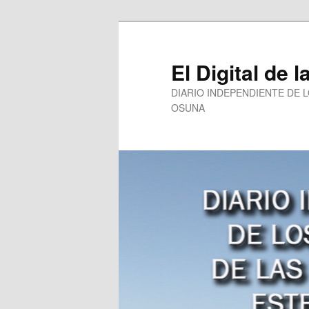
Ir
Ir
al
al
contenido
contenido
El Digital de l
principal
secundario
DIARIO INDEPENDIENTE DE 
OSUNA