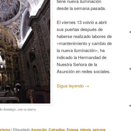
tiene nueva iluminación
desde la semana pasada.
El viernes 13 volvió a abrir
sus puertas después de
haberse realizado labores de
«mantenimiento y cambio de
la nueva iluminación», ha
indicado la Hermandad de
Nuestra Señora de la
Asunción en redes sociales.
Sigue leyendo
→
sado domingo, con su nueva
urismo
|
Etiquetado
Asunción
,
Cofradias
,
Estepa
,
iglesia
,
patrona