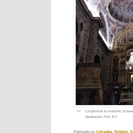
La iglesia de la Asunción, el pa
iluminación. Foto: R.C.
Publicado en
Cofradias
,
Religión
,
T