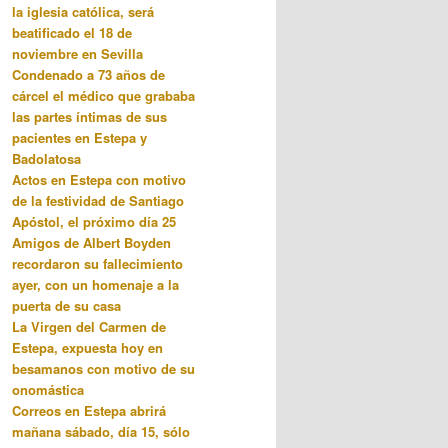
la iglesia católica, será
beatificado el 18 de
noviembre en Sevilla
Condenado a 73 años de
cárcel el médico que grababa
las partes íntimas de sus
pacientes en Estepa y
Badolatosa
Actos en Estepa con motivo
de la festividad de Santiago
Apóstol, el próximo día 25
Amigos de Albert Boyden
recordaron su fallecimiento
ayer, con un homenaje a la
puerta de su casa
La Virgen del Carmen de
Estepa, expuesta hoy en
besamanos con motivo de su
onomástica
Correos en Estepa abrirá
mañana sábado, día 15, sólo