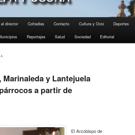
al director
Cofradias
Contacto
Cultura y Ocio
Deportes
Municipios
Reportajes
Salud
Sociedad
Editorial
IA
, Marinaleda y Lantejuela
párrocos a partir de
El Arzobispo de