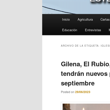
Menú
Inicio
Agricultura
Cartas 
principal
Educación
Entrevistas
ARCHIVO DE LA ETIQUETA:
IGLES
Gilena, El Rubio
tendrán nuevos 
septiembre
Posted on
29/06/2023