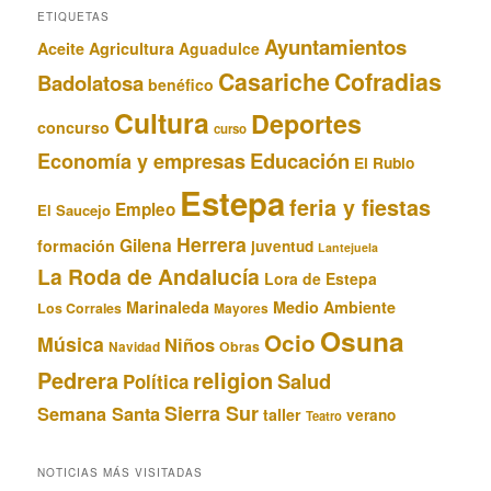
ETIQUETAS
Ayuntamientos
Aceite
Agricultura
Aguadulce
Casariche
Cofradias
Badolatosa
benéfico
Cultura
Deportes
concurso
curso
Educación
Economía y empresas
El Rubio
Estepa
feria y fiestas
Empleo
El Saucejo
Herrera
Gilena
formación
juventud
Lantejuela
La Roda de Andalucía
Lora de Estepa
Marinaleda
Medio Ambiente
Los Corrales
Mayores
Osuna
Ocio
Música
Niños
Obras
Navidad
Pedrera
religion
Salud
Política
Sierra Sur
Semana Santa
taller
verano
Teatro
NOTICIAS MÁS VISITADAS