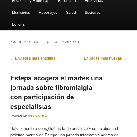
Economia y Empresas
Educación
Entrevistas
Municipios
Reportajes
Salud
Sociedad
Editorial
ARCHIVO DE LA ETIQUETA:
JORNADAS
Navegación
←
Entradas más antiguas
Entradas más nuevas
→
de
entradas
Estepa acogerá el martes una
jornada sobre fibromialgia
con participación de
especialistas
Posted on
13/02/2014
Bajo el nombre de «¿Qué es la fibromialgia?» se celebrará el
próximo martes en Estepa una jornada informativa acerca de