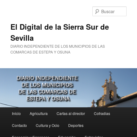
Ir
Ir
al
al
Busc
contenido
contenido
principal
secundario
El Digital de la Sierra Sur de
Sevilla
DIARIO INDEPENDIENTE DE LOS MUNICIPIOS DE LAS
COMARCAS DE ESTEPA Y OSUNA
Menú
Inicio
Agricultura
Cartas al director
Cofradias
principal
Contacto
Cultura y Ocio
Deportes