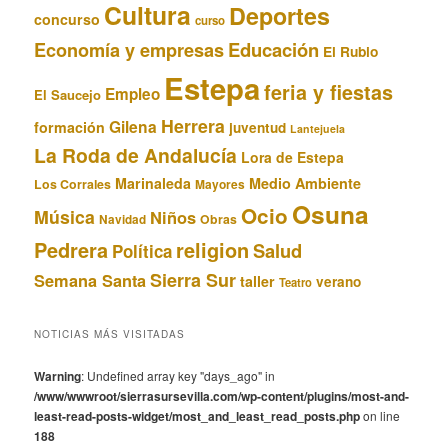
Cultura
Deportes
concurso
curso
Educación
Economía y empresas
El Rubio
Estepa
feria y fiestas
Empleo
El Saucejo
Herrera
Gilena
formación
juventud
Lantejuela
La Roda de Andalucía
Lora de Estepa
Marinaleda
Medio Ambiente
Los Corrales
Mayores
Osuna
Ocio
Música
Niños
Obras
Navidad
Pedrera
religion
Salud
Política
Sierra Sur
Semana Santa
taller
verano
Teatro
NOTICIAS MÁS VISITADAS
Warning
: Undefined array key "days_ago" in
/www/wwwroot/sierrasursevilla.com/wp-content/plugins/most-and-
least-read-posts-widget/most_and_least_read_posts.php
on line
188