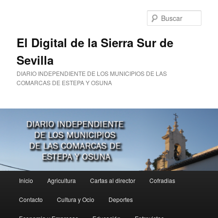
Ir
Ir
al
al
Busc
contenido
contenido
principal
secundario
El Digital de la Sierra Sur de
Sevilla
DIARIO INDEPENDIENTE DE LOS MUNICIPIOS DE LAS
COMARCAS DE ESTEPA Y OSUNA
Menú
Inicio
Agricultura
Cartas al director
Cofradias
principal
Contacto
Cultura y Ocio
Deportes