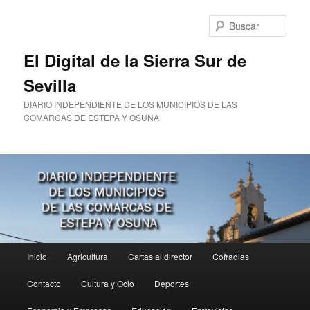
Ir
Ir
al
al
Busc
contenido
contenido
principal
secundario
El Digital de la Sierra Sur de
Sevilla
DIARIO INDEPENDIENTE DE LOS MUNICIPIOS DE LAS
COMARCAS DE ESTEPA Y OSUNA
Menú
Inicio
Agricultura
Cartas al director
Cofradias
principal
Contacto
Cultura y Ocio
Deportes