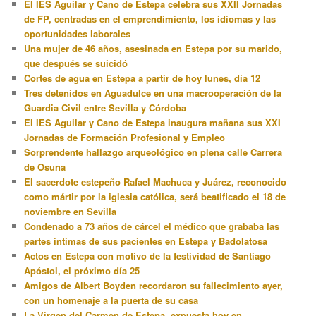
El IES Aguilar y Cano de Estepa celebra sus XXII Jornadas
de FP, centradas en el emprendimiento, los idiomas y las
oportunidades laborales
Una mujer de 46 años, asesinada en Estepa por su marido,
que después se suicidó
Cortes de agua en Estepa a partir de hoy lunes, día 12
Tres detenidos en Aguadulce en una macrooperación de la
Guardia Civil entre Sevilla y Córdoba
El IES Aguilar y Cano de Estepa inaugura mañana sus XXI
Jornadas de Formación Profesional y Empleo
Sorprendente hallazgo arqueológico en plena calle Carrera
de Osuna
El sacerdote estepeño Rafael Machuca y Juárez, reconocido
como mártir por la iglesia católica, será beatificado el 18 de
noviembre en Sevilla
Condenado a 73 años de cárcel el médico que grababa las
partes íntimas de sus pacientes en Estepa y Badolatosa
Actos en Estepa con motivo de la festividad de Santiago
Apóstol, el próximo día 25
Amigos de Albert Boyden recordaron su fallecimiento ayer,
con un homenaje a la puerta de su casa
La Virgen del Carmen de Estepa, expuesta hoy en