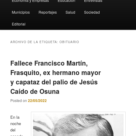
Economia y Empresas
Educación
Entrevistas
Municipios
Reportajes
Salud
Sociedad
Editorial
ARCHIVO DE LA ETIQUETA:
OBITUARIO
Fallece Francisco Martín,
Frasquito, ex hermano mayor
y capataz del palio de Jesús
Caído de Osuna
Posted on
22/05/2022
En la
noche
del