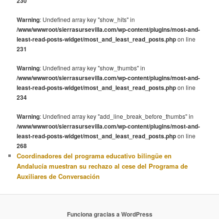
230
Warning
: Undefined array key "show_hits" in
/www/wwwroot/sierrasursevilla.com/wp-content/plugins/most-and-
least-read-posts-widget/most_and_least_read_posts.php
on line
231
Warning
: Undefined array key "show_thumbs" in
/www/wwwroot/sierrasursevilla.com/wp-content/plugins/most-and-
least-read-posts-widget/most_and_least_read_posts.php
on line
234
Warning
: Undefined array key "add_line_break_before_thumbs" in
/www/wwwroot/sierrasursevilla.com/wp-content/plugins/most-and-
least-read-posts-widget/most_and_least_read_posts.php
on line
268
Coordinadores del programa educativo bilingüe en
Andalucía muestran su rechazo al cese del Programa de
Auxiliares de Conversación
Funciona gracias a WordPress