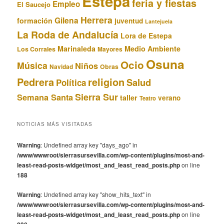
Estepa
feria y fiestas
Empleo
El Saucejo
Herrera
Gilena
formación
juventud
Lantejuela
La Roda de Andalucía
Lora de Estepa
Marinaleda
Medio Ambiente
Los Corrales
Mayores
Osuna
Ocio
Música
Niños
Obras
Navidad
Pedrera
religion
Salud
Política
Sierra Sur
Semana Santa
taller
verano
Teatro
NOTICIAS MÁS VISITADAS
Warning
: Undefined array key "days_ago" in
/www/wwwroot/sierrasursevilla.com/wp-content/plugins/most-and-
least-read-posts-widget/most_and_least_read_posts.php
on line
188
Warning
: Undefined array key "show_hits_text" in
/www/wwwroot/sierrasursevilla.com/wp-content/plugins/most-and-
least-read-posts-widget/most_and_least_read_posts.php
on line