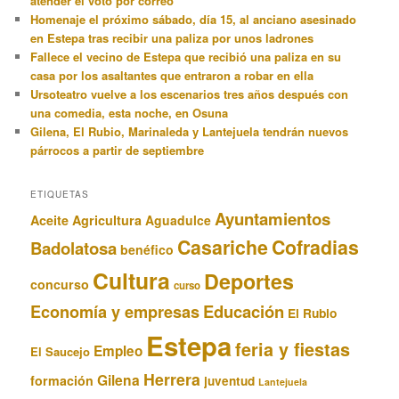
atender el voto por correo
Homenaje el próximo sábado, día 15, al anciano asesinado
en Estepa tras recibir una paliza por unos ladrones
Fallece el vecino de Estepa que recibió una paliza en su
casa por los asaltantes que entraron a robar en ella
Ursoteatro vuelve a los escenarios tres años después con
una comedia, esta noche, en Osuna
Gilena, El Rubio, Marinaleda y Lantejuela tendrán nuevos
párrocos a partir de septiembre
ETIQUETAS
Ayuntamientos
Aceite
Agricultura
Aguadulce
Casariche
Cofradias
Badolatosa
benéfico
Cultura
Deportes
concurso
curso
Educación
Economía y empresas
El Rubio
Estepa
feria y fiestas
Empleo
El Saucejo
Herrera
Gilena
formación
juventud
Lantejuela