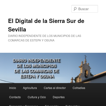
Ir
Ir
al
al
Busc
contenido
contenido
principal
secundario
El Digital de la Sierra Sur de
Sevilla
DIARIO INDEPENDIENTE DE LOS MUNICIPIOS DE LAS
COMARCAS DE ESTEPA Y OSUNA
Menú
Inicio
Agricultura
Cartas al director
Cofradias
principal
Contacto
Cultura y Ocio
Deportes