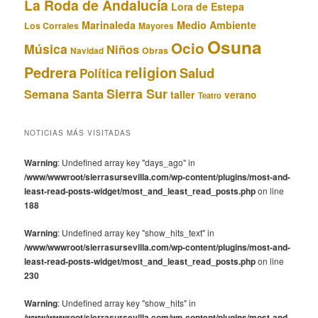
La Roda de Andalucía
Lora de Estepa
Marinaleda
Medio Ambiente
Los Corrales
Mayores
Osuna
Ocio
Música
Niños
Obras
Navidad
Pedrera
religion
Salud
Política
Sierra Sur
Semana Santa
taller
verano
Teatro
NOTICIAS MÁS VISITADAS
Warning
: Undefined array key "days_ago" in
/www/wwwroot/sierrasursevilla.com/wp-content/plugins/most-and-
least-read-posts-widget/most_and_least_read_posts.php
on line
188
Warning
: Undefined array key "show_hits_text" in
/www/wwwroot/sierrasursevilla.com/wp-content/plugins/most-and-
least-read-posts-widget/most_and_least_read_posts.php
on line
230
Warning
: Undefined array key "show_hits" in
/www/wwwroot/sierrasursevilla.com/wp-content/plugins/most-and-