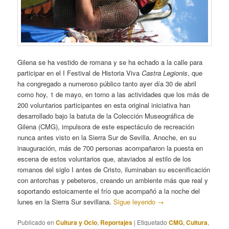
Gilena se ha vestido de romana y se ha echado a la calle para
participar en el I Festival de Historia Viva
Castra Legionis
, que
ha congregado a numeroso público tanto ayer día 30 de abril
como hoy, 1 de mayo, en torno a las actividades que los más de
200 voluntarios participantes en esta original iniciativa han
desarrollado bajo la batuta de la Colección Museográfica de
Gilena (CMG), impulsora de este espectáculo de recreación
nunca antes visto en la Sierra Sur de Sevilla. Anoche, en su
inauguración, más de 700 personas acompañaron la puesta en
escena de estos voluntarios que, ataviados al estilo de los
romanos del siglo I antes de Cristo, iluminaban su escenificación
con antorchas y pebeteros, creando un ambiente más que real y
soportando estoicamente el frío que acompañó a la noche del
lunes en la Sierra Sur sevillana.
Sigue leyendo
→
Publicado en
Cultura y Ocio
,
Reportajes
|
Etiquetado
CMG
,
Cultura
,