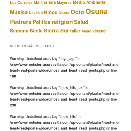
Marinaleda
Medio Ambiente
Los Corrales
Mayores
Osuna
Ocio
Música
Niños
Obras
Navidad
Pedrera
religion
Salud
Política
Sierra Sur
Semana Santa
taller
verano
Teatro
NOTICIAS MÁS VISITADAS
Warning
: Undefined array key "days_ago" in
/www/wwwroot/sierrasursevilla.com/wp-content/plugins/most-and-
least-read-posts-widget/most_and_least_read_posts.php
on line
188
Warning
: Undefined array key "show_hits_text" in
/www/wwwroot/sierrasursevilla.com/wp-content/plugins/most-and-
least-read-posts-widget/most_and_least_read_posts.php
on line
230
Warning
: Undefined array key "show_hits" in
/www/wwwroot/sierrasursevilla.com/wp-content/plugins/most-and-
least-read-posts-widget/most_and_least_read_posts.php
on line