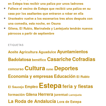
en Estepa tras recibir una paliza por unos ladrones
Fallece el vecino de Estepa que recibió una paliza en su
casa por los asaltantes que entraron a robar en ella
Ursoteatro vuelve a los escenarios tres años después con
una comedia, esta noche, en Osuna
Gilena, El Rubio, Marinaleda y Lantejuela tendrán nuevos
párrocos a partir de septiembre
ETIQUETAS
Ayuntamientos
Aceite
Agricultura
Aguadulce
Casariche
Cofradias
Badolatosa
benéfico
Cultura
Deportes
concurso
curso
Educación
Economía y empresas
El Rubio
Estepa
feria y fiestas
Empleo
El Saucejo
Herrera
Gilena
formación
juventud
Lantejuela
La Roda de Andalucía
Lora de Estepa