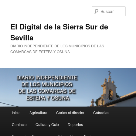
Ir
Ir
al
al
Busc
contenido
contenido
principal
secundario
El Digital de la Sierra Sur de
Sevilla
DIARIO INDEPENDIENTE DE LOS MUNICIPIOS DE LAS
COMARCAS DE ESTEPA Y OSUNA
Menú
Inicio
Agricultura
Cartas al director
Cofradias
principal
Contacto
Cultura y Ocio
Deportes