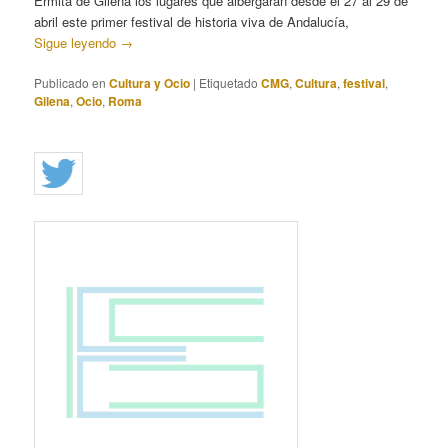
Ermita de Gilena los lugares que albergarán desde el 27 al 29 de
abril este primer festival de historia viva de Andalucía,
Sigue leyendo
→
Publicado en
Cultura y Ocio
|
Etiquetado
CMG
,
Cultura
,
festival
,
Gilena
,
Ocio
,
Roma