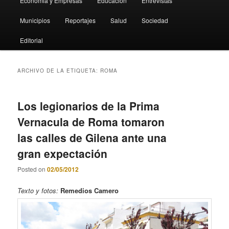
Economia y Empresas
Educación
Entrevistas
Municipios
Reportajes
Salud
Sociedad
Editorial
ARCHIVO DE LA ETIQUETA:
ROMA
Los legionarios de la Prima
Vernacula de Roma tomaron
las calles de Gilena ante una
gran expectación
Posted on
02/05/2012
Texto y fotos:
Remedios Camero