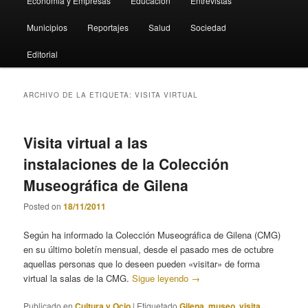
Economia y Empresas
Educación
Entrevistas
Municipios
Reportajes
Salud
Sociedad
Editorial
ARCHIVO DE LA ETIQUETA:
VISITA VIRTUAL
Visita virtual a las
instalaciones de la Colección
Museográfica de Gilena
Posted on
18/11/2011
Según ha informado la Colección Museográfica de Gilena (CMG)
en su último boletín mensual, desde el pasado mes de octubre
aquellas personas que lo deseen pueden «visitar» de forma
virtual la salas de la CMG.
Sigue leyendo
→
Publicado en
Cultura y Ocio
|
Etiquetado
Gilena
,
museo
,
visita