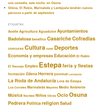
una comedia, esta noche, en Osuna
Gilena, El Rubio, Marinaleda y Lantejuela tendrán nuevos
párrocos a partir de septiembre
ETIQUETAS
Ayuntamientos
Aceite
Agricultura
Aguadulce
Casariche
Cofradias
Badolatosa
benéfico
Cultura
Deportes
concurso
curso
Educación
Economía y empresas
El Rubio
Estepa
feria y fiestas
Empleo
El Saucejo
Herrera
Gilena
formación
juventud
Lantejuela
La Roda de Andalucía
Lora de Estepa
Marinaleda
Medio Ambiente
Los Corrales
Mayores
Osuna
Ocio
Música
Niños
Obras
Navidad
Pedrera
religion
Salud
Política