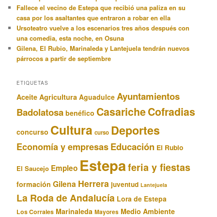
Fallece el vecino de Estepa que recibió una paliza en su
casa por los asaltantes que entraron a robar en ella
Ursoteatro vuelve a los escenarios tres años después con
una comedia, esta noche, en Osuna
Gilena, El Rubio, Marinaleda y Lantejuela tendrán nuevos
párrocos a partir de septiembre
ETIQUETAS
Ayuntamientos
Aceite
Agricultura
Aguadulce
Casariche
Cofradias
Badolatosa
benéfico
Cultura
Deportes
concurso
curso
Educación
Economía y empresas
El Rubio
Estepa
feria y fiestas
Empleo
El Saucejo
Herrera
Gilena
formación
juventud
Lantejuela
La Roda de Andalucía
Lora de Estepa
Marinaleda
Medio Ambiente
Los Corrales
Mayores