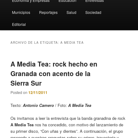
Economia y Empresas
Educación
Entrevistas
Municipios
Reportajes
Salud
Sociedad
Editorial
ARCHIVO DE LA ETIQUETA:
A MEDIA TEA
A Media Tea: rock hecho en
Granada con acento de la
Sierra Sur
Posted on
12/11/2011
Texto:
Antonio Camero
/ Foto:
A Media Tea
Os invitamos a leer la entrevista que la banda granadina de rock
A Media Tea
nos ha concedido, con motivo del lanzamiento de
su primer disco, “Con uñas y dientes”. A continuación, el grupo
responde a nuestras preguntas sobre su origen, trayectoria y