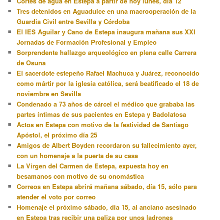
Cortes de agua en Estepa a partir de hoy lunes, día 12
Tres detenidos en Aguadulce en una macrooperación de la
Guardia Civil entre Sevilla y Córdoba
El IES Aguilar y Cano de Estepa inaugura mañana sus XXI
Jornadas de Formación Profesional y Empleo
Sorprendente hallazgo arqueológico en plena calle Carrera
de Osuna
El sacerdote estepeño Rafael Machuca y Juárez, reconocido
como mártir por la iglesia católica, será beatificado el 18 de
noviembre en Sevilla
Condenado a 73 años de cárcel el médico que grababa las
partes íntimas de sus pacientes en Estepa y Badolatosa
Actos en Estepa con motivo de la festividad de Santiago
Apóstol, el próximo día 25
Amigos de Albert Boyden recordaron su fallecimiento ayer,
con un homenaje a la puerta de su casa
La Virgen del Carmen de Estepa, expuesta hoy en
besamanos con motivo de su onomástica
Correos en Estepa abrirá mañana sábado, día 15, sólo para
atender el voto por correo
Homenaje el próximo sábado, día 15, al anciano asesinado
en Estepa tras recibir una paliza por unos ladrones