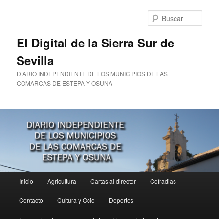
Ir
Ir
al
al
Busc
contenido
contenido
principal
secundario
El Digital de la Sierra Sur de
Sevilla
DIARIO INDEPENDIENTE DE LOS MUNICIPIOS DE LAS
COMARCAS DE ESTEPA Y OSUNA
Menú
Inicio
Agricultura
Cartas al director
Cofradias
principal
Contacto
Cultura y Ocio
Deportes