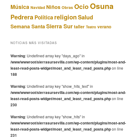
Osuna
Ocio
Música
Niños
Obras
Navidad
Pedrera
religion
Salud
Política
Sierra Sur
Semana Santa
taller
verano
Teatro
NOTICIAS MÁS VISITADAS
Warning
: Undefined array key "days_ago" in
/www/wwwroot/sierrasursevilla.com/wp-content/plugins/most-and-
least-read-posts-widget/most_and_least_read_posts.php
on line
188
Warning
: Undefined array key "show_hits_text" in
/www/wwwroot/sierrasursevilla.com/wp-content/plugins/most-and-
least-read-posts-widget/most_and_least_read_posts.php
on line
230
Warning
: Undefined array key "show_hits" in
/www/wwwroot/sierrasursevilla.com/wp-content/plugins/most-and-
least-read-posts-widget/most_and_least_read_posts.php
on line
231