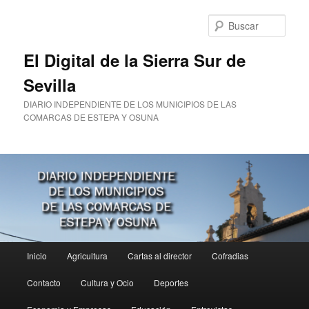
Ir
Ir
al
al
Busc
contenido
contenido
principal
secundario
El Digital de la Sierra Sur de
Sevilla
DIARIO INDEPENDIENTE DE LOS MUNICIPIOS DE LAS
COMARCAS DE ESTEPA Y OSUNA
Menú
Inicio
Agricultura
Cartas al director
Cofradias
principal
Contacto
Cultura y Ocio
Deportes