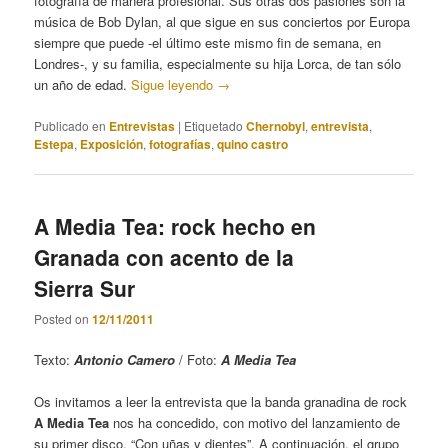
fotografía de manera profesional. Sus otras dos pasiones son la
música de Bob Dylan, al que sigue en sus conciertos por Europa
siempre que puede -el último este mismo fin de semana, en
Londres-, y su familia, especialmente su hija Lorca, de tan sólo
un año de edad.
Sigue leyendo
→
Publicado en
Entrevistas
|
Etiquetado
Chernobyl
,
entrevista
,
Estepa
,
Exposición
,
fotografías
,
quino castro
A Media Tea: rock hecho en
Granada con acento de la
Sierra Sur
Posted on
12/11/2011
Texto:
Antonio Camero
/ Foto:
A Media Tea
Os invitamos a leer la entrevista que la banda granadina de rock
A Media Tea
nos ha concedido, con motivo del lanzamiento de
su primer disco, “Con uñas y dientes”. A continuación, el grupo