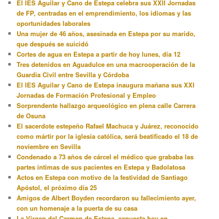
El IES Aguilar y Cano de Estepa celebra sus XXII Jornadas
de FP, centradas en el emprendimiento, los idiomas y las
oportunidades laborales
Una mujer de 46 años, asesinada en Estepa por su marido,
que después se suicidó
Cortes de agua en Estepa a partir de hoy lunes, día 12
Tres detenidos en Aguadulce en una macrooperación de la
Guardia Civil entre Sevilla y Córdoba
El IES Aguilar y Cano de Estepa inaugura mañana sus XXI
Jornadas de Formación Profesional y Empleo
Sorprendente hallazgo arqueológico en plena calle Carrera
de Osuna
El sacerdote estepeño Rafael Machuca y Juárez, reconocido
como mártir por la iglesia católica, será beatificado el 18 de
noviembre en Sevilla
Condenado a 73 años de cárcel el médico que grababa las
partes íntimas de sus pacientes en Estepa y Badolatosa
Actos en Estepa con motivo de la festividad de Santiago
Apóstol, el próximo día 25
Amigos de Albert Boyden recordaron su fallecimiento ayer,
con un homenaje a la puerta de su casa
La Virgen del Carmen de Estepa, expuesta hoy en