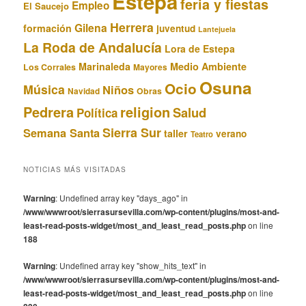
Estepa
feria y fiestas
Empleo
El Saucejo
Herrera
Gilena
formación
juventud
Lantejuela
La Roda de Andalucía
Lora de Estepa
Marinaleda
Medio Ambiente
Los Corrales
Mayores
Osuna
Ocio
Música
Niños
Obras
Navidad
Pedrera
religion
Salud
Política
Sierra Sur
Semana Santa
taller
verano
Teatro
NOTICIAS MÁS VISITADAS
Warning
: Undefined array key "days_ago" in
/www/wwwroot/sierrasursevilla.com/wp-content/plugins/most-and-
least-read-posts-widget/most_and_least_read_posts.php
on line
188
Warning
: Undefined array key "show_hits_text" in
/www/wwwroot/sierrasursevilla.com/wp-content/plugins/most-and-
least-read-posts-widget/most_and_least_read_posts.php
on line