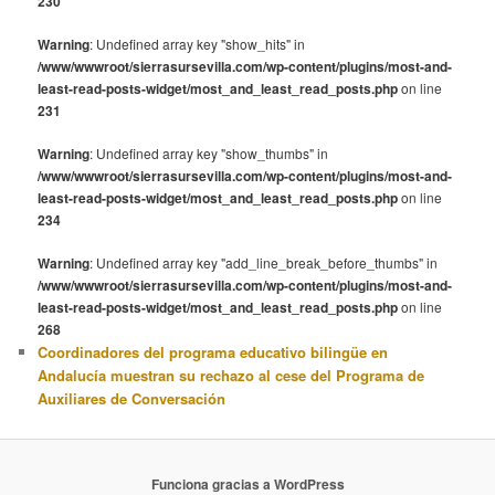
230
Warning
: Undefined array key "show_hits" in
/www/wwwroot/sierrasursevilla.com/wp-content/plugins/most-and-
least-read-posts-widget/most_and_least_read_posts.php
on line
231
Warning
: Undefined array key "show_thumbs" in
/www/wwwroot/sierrasursevilla.com/wp-content/plugins/most-and-
least-read-posts-widget/most_and_least_read_posts.php
on line
234
Warning
: Undefined array key "add_line_break_before_thumbs" in
/www/wwwroot/sierrasursevilla.com/wp-content/plugins/most-and-
least-read-posts-widget/most_and_least_read_posts.php
on line
268
Coordinadores del programa educativo bilingüe en
Andalucía muestran su rechazo al cese del Programa de
Auxiliares de Conversación
Funciona gracias a WordPress