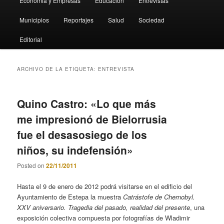
Economia y Empresas
Educación
Entrevistas
Municipios
Reportajes
Salud
Sociedad
Editorial
ARCHIVO DE LA ETIQUETA:
ENTREVISTA
Quino Castro: «Lo que más
me impresionó de Bielorrusia
fue el desasosiego de los
niños, su indefensión»
Posted on
22/11/2011
Hasta el 9 de enero de 2012 podrá visitarse en el edificio del
Ayuntamiento de Estepa la muestra
Catrástofe de Chernobyl.
XXV aniversario. Tragedia del pasado, realidad del presente
, una
exposición colectiva compuesta por fotografías de Wladimir