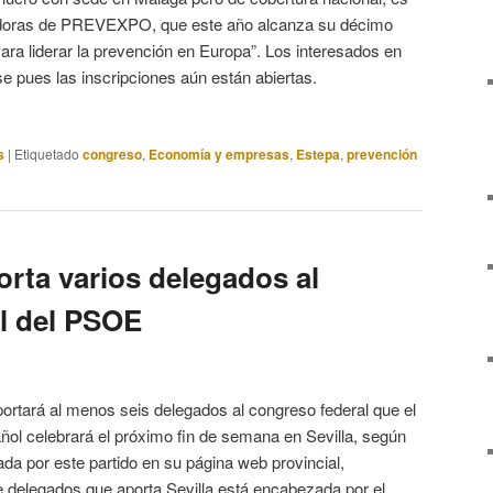
adoras de PREVEXPO, que este año alcanza su décimo
Para liderar la prevención en Europa”. Los interesados en
se pues las inscripciones aún están abiertas.
s
|
Etiquetado
congreso
,
Economía y empresas
,
Estepa
,
prevención
orta varios delegados al
l del PSOE
ortará al menos seis delegados al congreso federal que el
ñol celebrará el próximo fin de semana en Sevilla, según
ada por este partido en su página web provincial,
e delegados que aporta Sevilla está encabezada por el