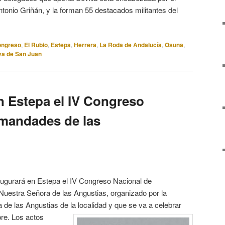
ntonio Griñán, y la forman 55 destacados militantes del
ongreso
,
El Rubio
,
Estepa
,
Herrera
,
La Roda de Andalucía
,
Osuna
,
va de San Juan
 Estepa el IV Congreso
mandades de las
naugurará en Estepa el IV Congreso Nacional de
uestra Señora de las Angustias, organizado por la
e las Angustias de la localidad y que se va a celebrar
bre.
Los actos