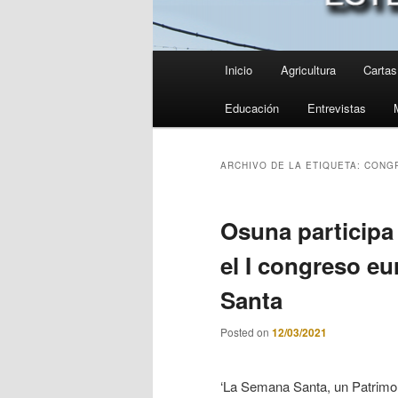
Menú
Inicio
Agricultura
Cartas 
principal
Educación
Entrevistas
ARCHIVO DE LA ETIQUETA:
CONG
Osuna particip
el I congreso e
Santa
Posted on
12/03/2021
‘La Semana Santa, un Patrimo