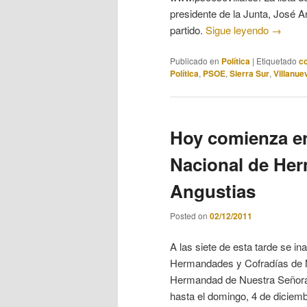
presidente de la Junta, José A
partido.
Sigue leyendo
→
Publicado en
Política
|
Etiquetado
c
Política
,
PSOE
,
Sierra Sur
,
Villanue
Hoy comienza en
Nacional de Her
Angustias
Posted on
02/12/2011
A las siete de esta tarde se i
Hermandades y Cofradías de N
Hermandad de Nuestra Señora d
hasta el domingo, 4 de diciem