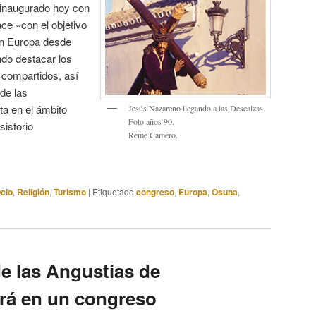
inaugurado hoy con
ce «con el objetivo
en Europa desde
ndo destacar los
s compartidos, así
 de las
a en el ámbito
Jesús Nazareno llegando a las Descalzas.
Foto años 90.
sistorio
Reme Camero.
Ocio
,
Religión
,
Turismo
|
Etiquetado
congreso
,
Europa
,
Osuna
,
e las Angustias de
ará en un congreso