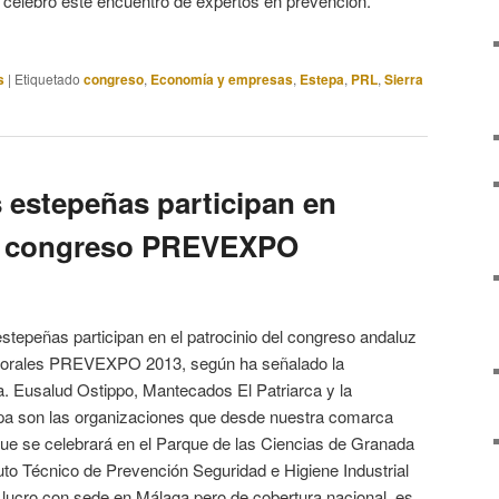
celebró este encuentro de expertos en prevención.
s
|
Etiquetado
congreso
,
Economía y empresas
,
Estepa
,
PRL
,
Sierra
s estepeñas participan en
del congreso PREVEXPO
stepeñas participan en el patrocinio del congreso andaluz
borales PREVEXPO 2013, según ha señalado la
a. Eusalud Ostippo, Mantecados El Patriarca y la
a son las organizaciones que desde nuestra comarca
que se celebrará en el Parque de las Ciencias de Granada
tuto Técnico de Prevención Seguridad e Higiene Industrial
 lucro con sede en Málaga pero de cobertura nacional, es