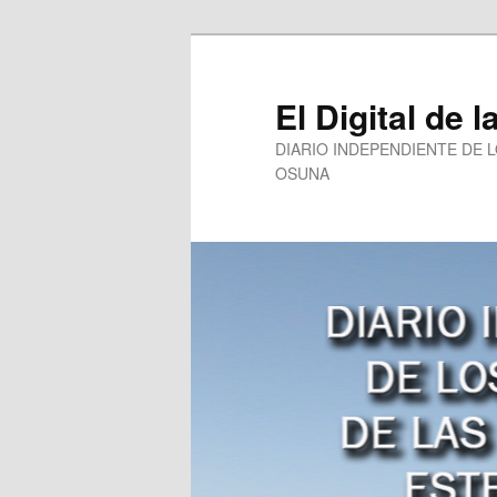
Ir
Ir
al
al
contenido
contenido
El Digital de l
principal
secundario
DIARIO INDEPENDIENTE DE 
OSUNA