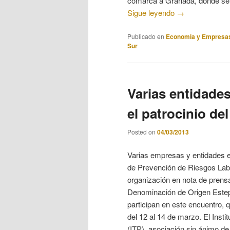
comarca a Granada, donde se 
Sigue leyendo
→
Publicado en
Economia y Empresa
Sur
Varias entidade
el patrocinio 
Posted on
04/03/2013
Varias empresas y entidades e
de Prevención de Riesgos La
organización en nota de prens
Denominación de Origen Estep
participan en este encuentro, 
del 12 al 14 de marzo. El Insti
(ITP), asociación sin ánimo de