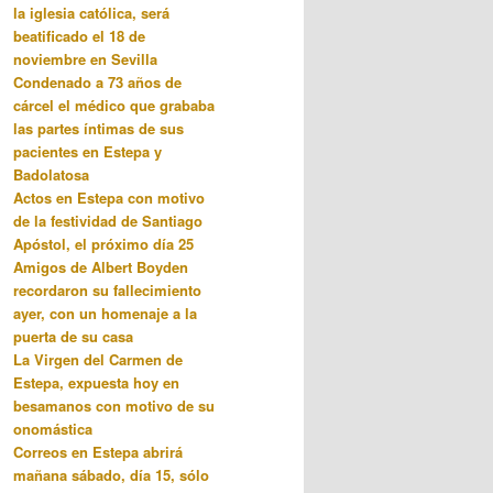
la iglesia católica, será
beatificado el 18 de
noviembre en Sevilla
Condenado a 73 años de
cárcel el médico que grababa
las partes íntimas de sus
pacientes en Estepa y
Badolatosa
Actos en Estepa con motivo
de la festividad de Santiago
Apóstol, el próximo día 25
Amigos de Albert Boyden
recordaron su fallecimiento
ayer, con un homenaje a la
puerta de su casa
La Virgen del Carmen de
Estepa, expuesta hoy en
besamanos con motivo de su
onomástica
Correos en Estepa abrirá
mañana sábado, día 15, sólo